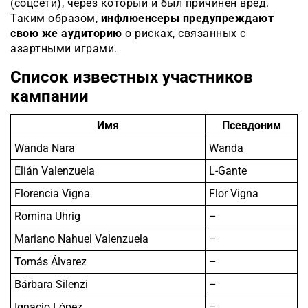
(соцсети), через который и был причинён вред.
Таким образом,
инфлюенсеры предупреждают
свою же аудиторию
о рисках, связанных с
азартными играми.
Список известных участников
кампании
Имя
Псевдоним
Wanda Nara
Wanda
Elián Valenzuela
L-Gante
Florencia Vigna
Flor Vigna
Romina Uhrig
–
Mariano Nahuel Valenzuela
–
Tomás Álvarez
–
Bárbara Silenzi
–
Ignacio López
–