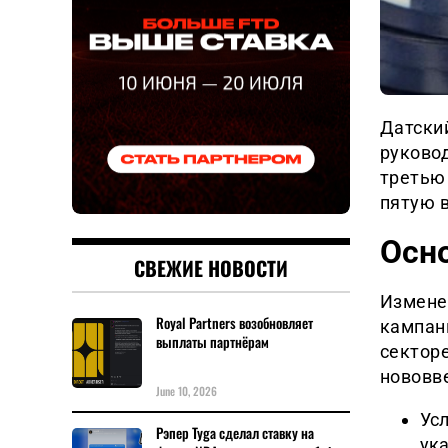
Датский
руково
третью
пятую 
Осн
СВЕЖИЕ НОВОСТИ
Измене
Royal Partners возобновляет
кампан
выплаты партнёрам
сектор
нововв
June 10, 2026
Усл
Рэпер Tyga сделал ставку на
ука