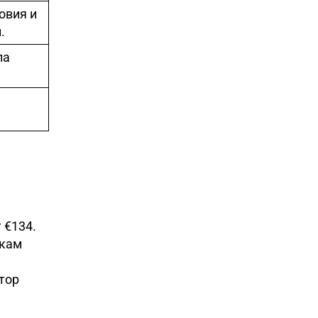
овия и
.
ла
 €134.
окам
тор