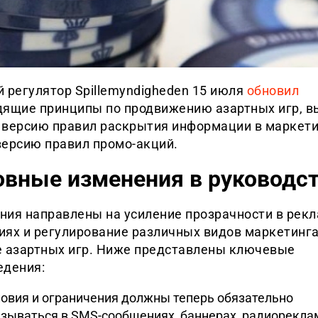
 регулятор Spillemyndigheden 15 июля
обновил
дящие принципы по продвижению азартных игр, в
 версию правил раскрытия информации в маркети
версию правил промо-акций.
овные изменения в руководс
ния направлены на усиление прозрачности в рек
иях и регулирование различных видов маркетинга
е азартных игр. Ниже представлены ключевые
едения:
овия и ограничения должны теперь обязательно
зываться в SMS-сообщениях, баннерах, радиорекла