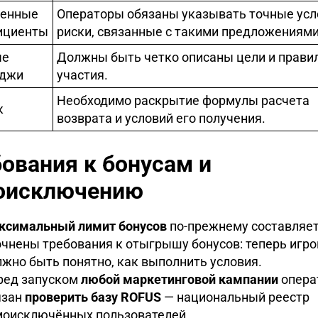
енные
Операторы обязаны указывать точные усл
ициенты
риски, связанные с такими предложениями
ые
Должны быть четко описаны цели и прави
нджи
участия.
Необходимо раскрытие формулы расчета
к
возврата и условий его получения.
ования к бонусам и
оисключению
ксимальный лимит бонусов
по-прежнему составляет
чнены требования к отыгрышу бонусов: теперь игр
жно быть понятно, как выполнить условия.
ред запуском
любой маркетинговой кампании
опера
язан
проверить базу ROFUS
— национальный реестр
моисключённых пользователей.