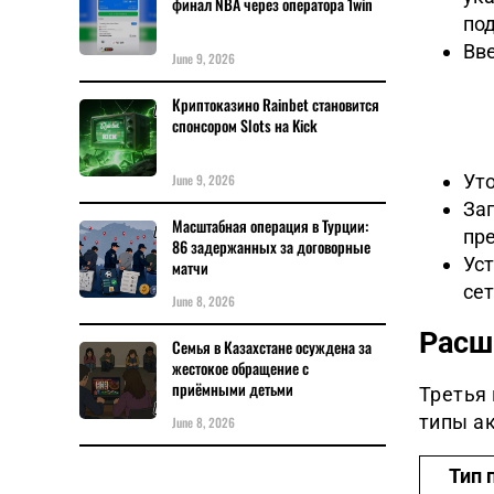
финал NBA через оператора 1win
под
Вве
June 9, 2026
Криптоказино Rainbet становится
спонсором Slots на Kick
June 9, 2026
Ут
Зап
Масштабная операция в Турции:
пр
86 задержанных за договорные
Ус
матчи
сет
June 8, 2026
Расш
Семья в Казахстане осуждена за
жестокое обращение с
приёмными детьми
Третья
типы ак
June 8, 2026
Тип 