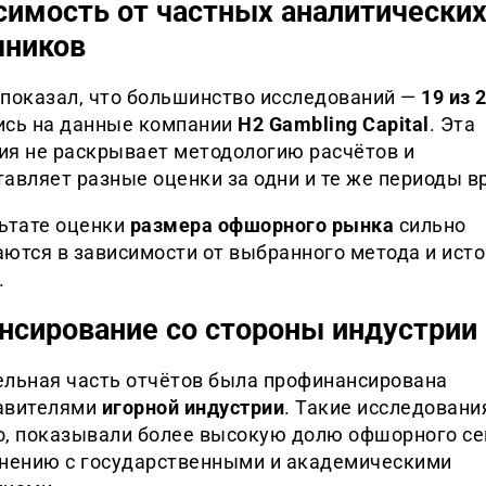
симость от частных аналитически
чников
 показал, что большинство исследований —
19 из 
ись на данные компании
H2 Gambling Capital
. Эта
ия не раскрывает методологию расчётов и
авляет разные оценки за одни и те же периоды в
льтате оценки
размера офшорного рынка
сильно
аются в зависимости от выбранного метода и ист
.
нсирование со стороны индустрии
ельная часть отчётов была профинансирована
авителями
игорной индустрии
. Такие исследования
о, показывали более высокую долю офшорного с
внению с государственными и академическими