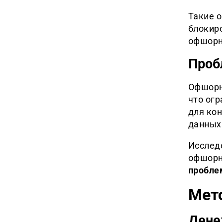
Такие 
блокиро
офшорн
Проб
Офшорн
что ог
для ко
данных
Исслед
офшорн
пробле
Мет
Дене