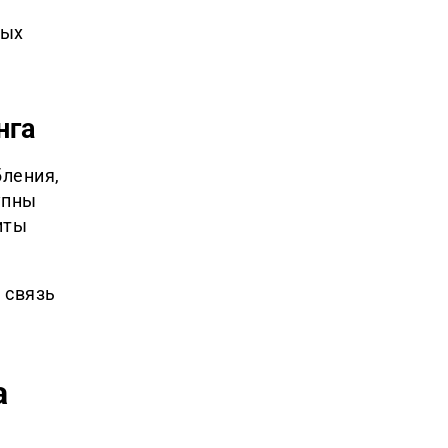
ных
нга
ления,
упны
иты
 связь
а
и