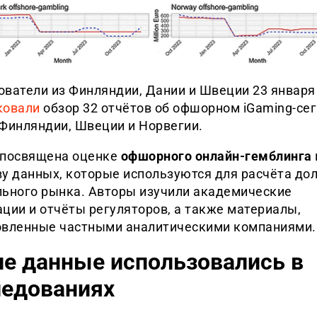
ователи из Финляндии, Дании и Швеции 23 января
ковали
обзор 32 отчётов об офшорном iGaming-сег
 Финляндии, Швеции и Норвегии.
 посвящена оценке
офшорного онлайн-гемблинга
у данных, которые используются для расчёта до
льного рынка. Авторы изучили академические
ции и отчёты регуляторов, а также материалы,
овленные частными аналитическими компаниями.
ие данные использовались в
ледованиях