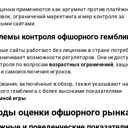
оценки применяются как аргумент против платёж
вок, ограничений маркетинга и мер контроля за
ыми сайтами.
лемы контроля офшорного гембли
ые сайты работают без лицензии в стране потреб
раничивает возможности регуляторов. Они недост
нтроля по вопросам
возрастных ограничений
, защ
 и самоисключения игроков.
ования, включённые в обзор, также указывают на
ого гемблинга с более высокими показателями
мной игры
.
оды оценки офшорного рынк
жные и поведенческие показател