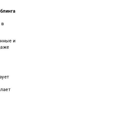
блинга
 в
анные и
даже
вует
елает