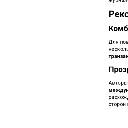
Рек
Комб
Для по
нескол
транза
Проз
Авторы
междун
расхож
сторон 