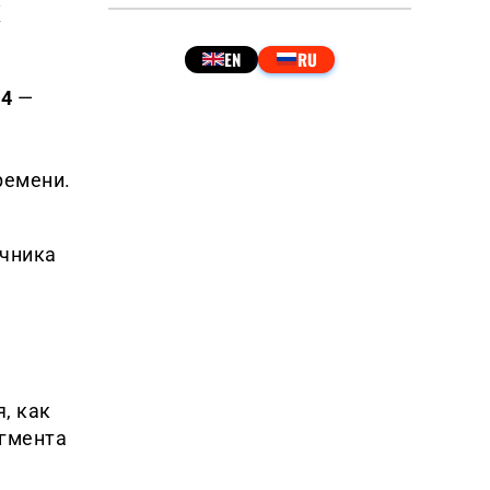
х
24
—
ремени.
очника
, как
егмента