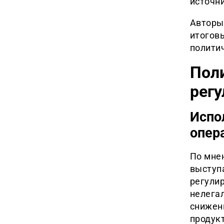
источн
Авторы
итогов
политич
Поли
рег
Испо
опер
По мне
выступ
регули
нелега
снижени
продук