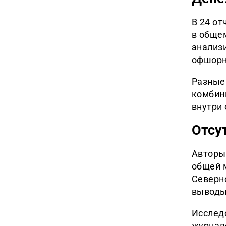
В 24 о
в обще
анализ
офшорн
Разные
комбин
внутри 
Отсу
Авторы
общей 
Северн
выводы
Исследо
журнал