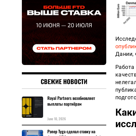
Исслед
опубли
Дании,
Работа
качеств
СВЕЖИЕ НОВОСТИ
нелега
публика
подгот
Royal Partners возобновляет
выплаты партнёрам
Как
June 10, 2026
исс
Рэпер Tyga сделал ставку на