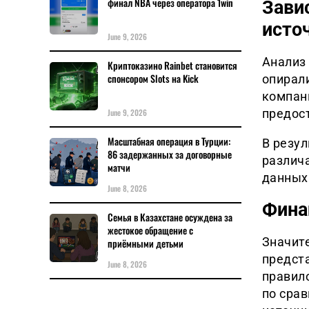
финал NBA через оператора 1win
Зави
исто
June 9, 2026
Анализ
Криптоказино Rainbet становится
спонсором Slots на Kick
опирал
компан
June 9, 2026
предост
Масштабная операция в Турции:
В резу
86 задержанных за договорные
различ
матчи
данных
June 8, 2026
Фина
Семья в Казахстане осуждена за
жестокое обращение с
Значит
приёмными детьми
предст
June 8, 2026
правил
по сра