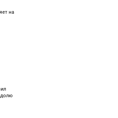
яет на
вил
 долю