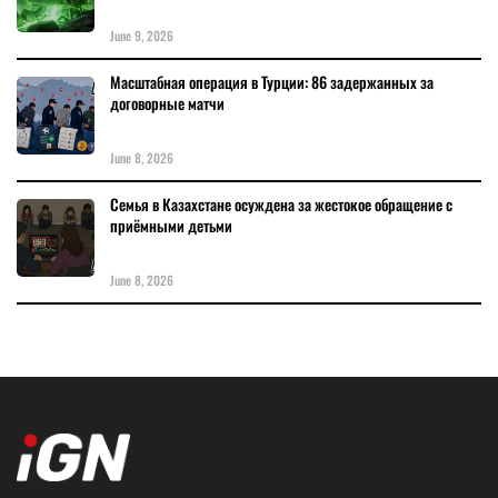
June 9, 2026
Масштабная операция в Турции: 86 задержанных за
договорные матчи
June 8, 2026
Семья в Казахстане осуждена за жестокое обращение с
приёмными детьми
June 8, 2026