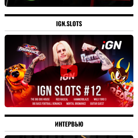
IGN.SLOTS
ИНТЕРВЬЮ