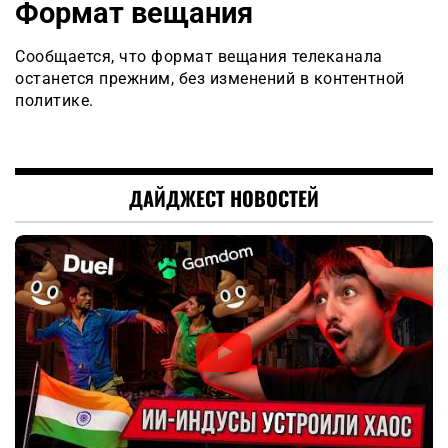
Формат вещания
Сообщается, что формат вещания телеканала
останется прежним, без изменений в контентной
политике.
ДАЙДЖЕСТ НОВОСТЕЙ