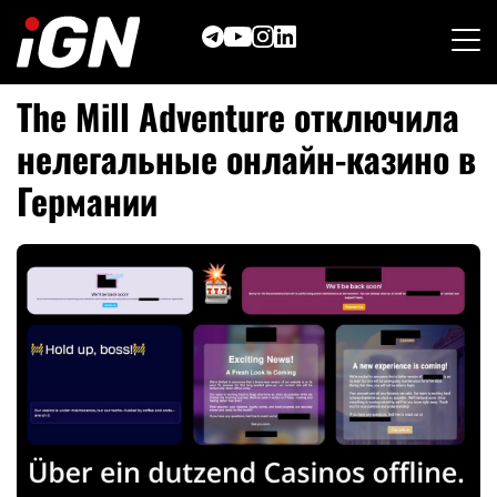
Skip
to
content
The Mill Adventure отключила
нелегальные онлайн-казино в
Германии