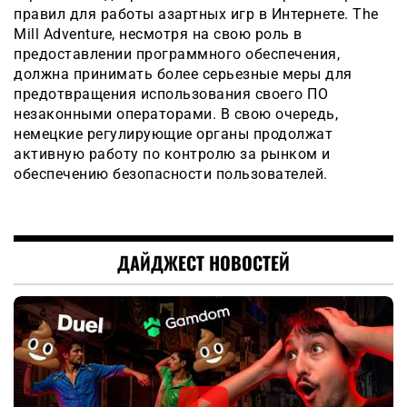
правил для работы азартных игр в Интернете. The
Mill Adventure, несмотря на свою роль в
предоставлении программного обеспечения,
должна принимать более серьезные меры для
предотвращения использования своего ПО
незаконными операторами. В свою очередь,
немецкие регулирующие органы продолжат
активную работу по контролю за рынком и
обеспечению безопасности пользователей.
ДАЙДЖЕСТ НОВОСТЕЙ