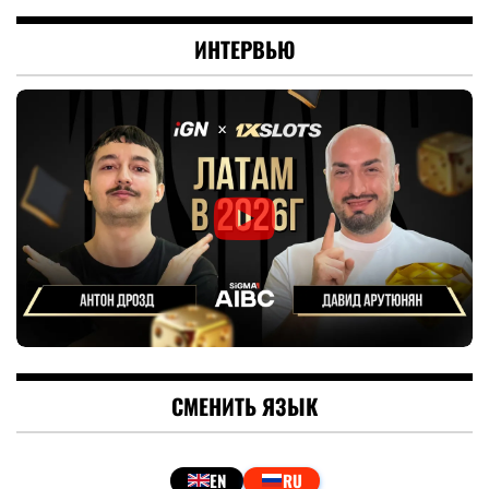
ИНТЕРВЬЮ
СМЕНИТЬ ЯЗЫК