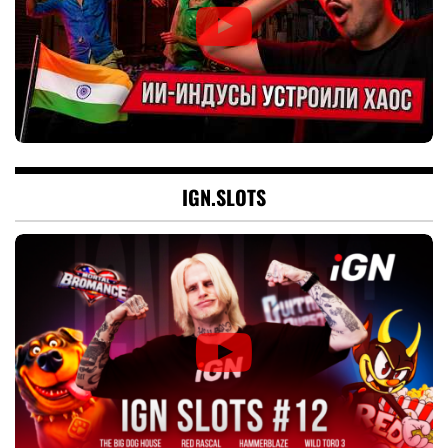
IGN.SLOTS