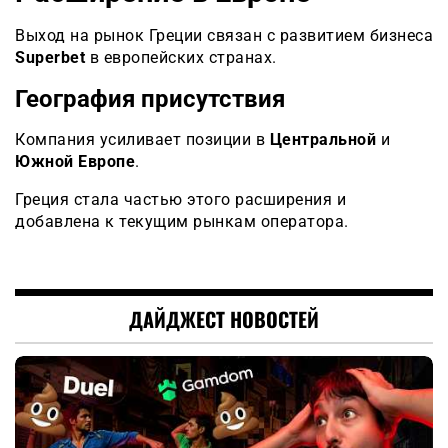
Выход на рынок Греции связан с развитием бизнеса
Superbet
в европейских странах.
География присутствия
Компания усиливает позиции в
Центральной
и
Южной Европе
.
Греция стала частью этого расширения и
добавлена к текущим рынкам оператора.
ДАЙДЖЕСТ НОВОСТЕЙ