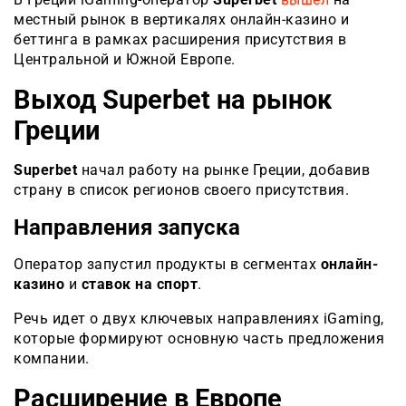
местный рынок в вертикалях онлайн-казино и
беттинга в рамках расширения присутствия в
Центральной и Южной Европе.
Выход Superbet на рынок
Греции
Superbet
начал работу на рынке Греции, добавив
страну в список регионов своего присутствия.
Направления запуска
Оператор запустил продукты в сегментах
онлайн-
казино
и
ставок на спорт
.
Речь идет о двух ключевых направлениях iGaming,
которые формируют основную часть предложения
компании.
Расширение в Европе