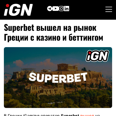
Skip
to
content
Superbet вышел на рынок
Греции с казино и беттингом
В Греции iGaming-оператор
Superbet
вышел
на