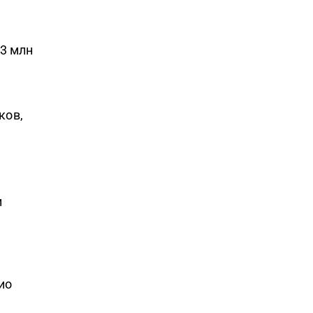
3 млн
ков,
и
ио