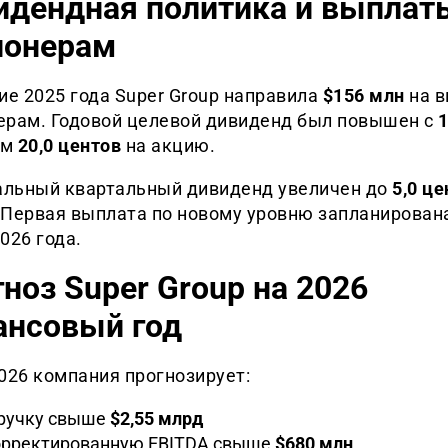
идендная политика и выплат
ионерам
ие 2025 года Super Group направила
$156 млн
на 
ерам. Годовой целевой дивиденд был повышен с
1
ум
20,0 центов
на акцию.
льный квартальный дивиденд увеличен до
5,0 це
 Первая выплата по новому уровню запланирована
026 года.
ноз Super Group на 2026
ансовый год
026 компания прогнозирует:
ручку свыше
$2,55 млрд
орректированную EBITDA свыше
$680 млн