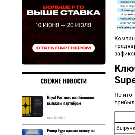
Компани
предва
зафикс
Клю
Supe
СВЕЖИЕ НОВОСТИ
По ито
Royal Partners возобновляет
прибыл
выплаты партнёрам
June 10, 2026
Выруч
Рэпер Tyga сделал ставку на