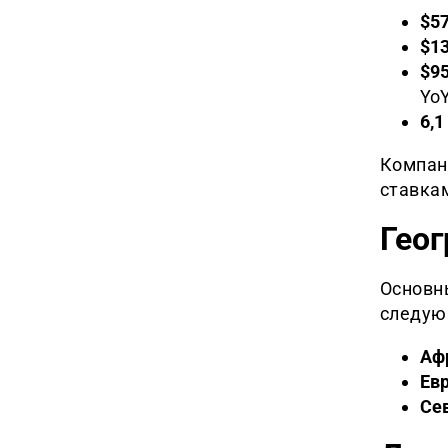
$57
$13
$95
YoY
6,1
Компан
ставкам
Геог
Основн
следую
Аф
Ев
Се