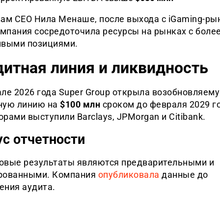
вам CEO Нила Менаше, после выхода с iGaming-ры
мпания сосредоточила ресурсы на рынках с боле
ивыми позициями.
итная линия и ликвидность
але 2026 года Super Group открыла возобновляем
ную линию на
$100 млн
сроком до февраля 2029 г
рами выступили Barclays, JPMorgan и Citibank.
ус отчетности
овые результаты являются предварительными и
рованными. Компания
опубликовала
данные до
ения аудита.