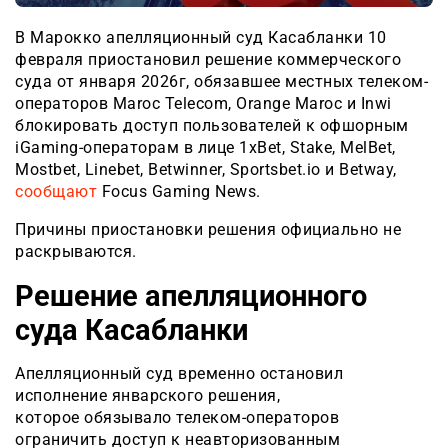
В Марокко апелляционный суд Касабланки 10
февраля приостановил решение коммерческого
суда от января 2026г, обязавшее местных телеком-
операторов Maroc Telecom, Orange Maroc и Inwi
блокировать доступ пользователей к офшорным
iGaming-операторам в лице 1xBet, Stake, MelBet,
Mostbet, Linebet, Betwinner, Sportsbet.io и Betway,
сообщают
Focus Gaming News.
Причины приостановки решения официально не
раскрываются.
Решение апелляционного
суда Касабланки
Апелляционный суд временно остановил
исполнение январского решения,
которое обязывало телеком-операторов
ограничить доступ к неавторизованным