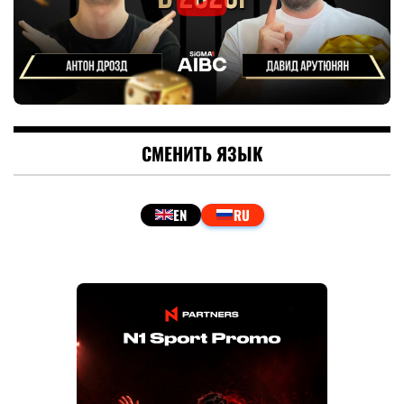
СМЕНИТЬ ЯЗЫК