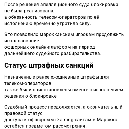
После решения апелляционного суда блокировка
не была реализована,
а обязанность телеком-операторов по её
исполнению временно утратила силу.
Это позволило марокканским игрокам продолжить
использование
офшорных онлайн-платформ на период
дальнейшего судебного разбирательства.
Статус штрафных санкций
Назначенные ранее ежедневные штрафы для
телеком-операторов
также были приостановлены вместе с исполнением
решения о блокировке.
Судебный процесс продолжается, а окончательный
правовой статус
доступа к офшорным iGaming-сайтам в Марокко
остаётся предметом рассмотрения.