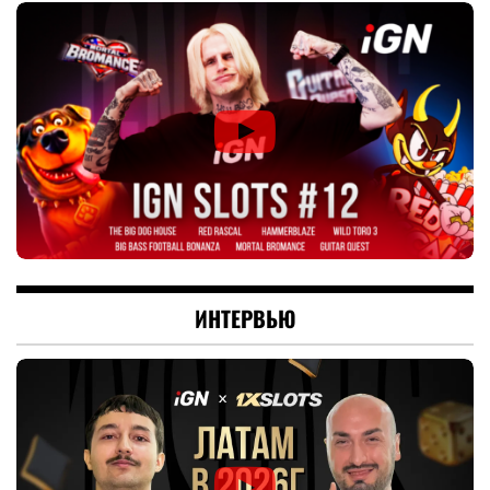
ИНТЕРВЬЮ