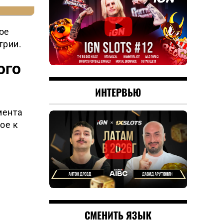
ое
трии.
ого
ИНТЕРВЬЮ
мента
ое к
m
СМЕНИТЬ ЯЗЫК