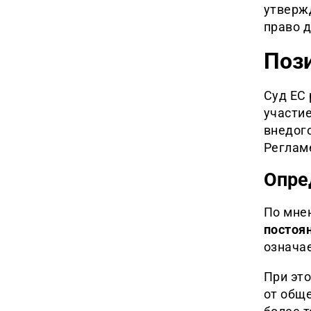
утвержд
право 
Пози
Суд ЕС 
участи
внедог
Регламе
Опре
По мне
постоя
означа
При это
от обще