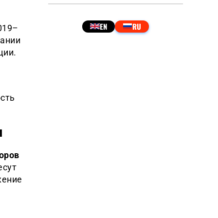
019–
пании
ции.
ость
и
оров
есут
жение