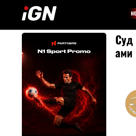
Skip
to
Н
content
Суд 
ами