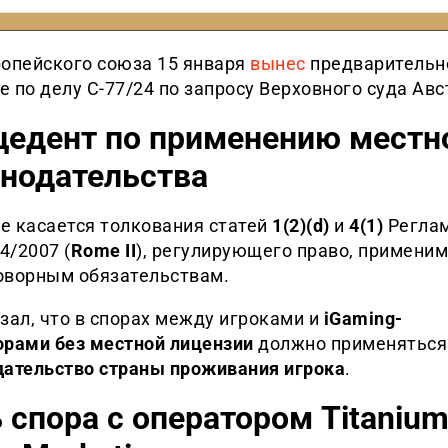
ропейского союза 15 января
вынес
предварительн
 по делу C-77/24 по запросу Верховного суда Авс
цедент по применению местн
онодательства
е касается толкования статей
1(2)(d)
и
4(1)
Регла
4/2007 (
Rome II
), регулирующего право, применим
оворным обязательствам.
зал, что в спорах между игроками и
iGaming-
орами без местной лицензии
должно применяться
дательство страны проживания игрока
.
 спора с оператором Titaniu