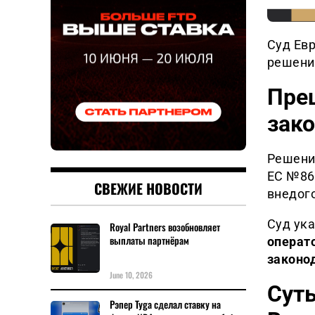
Суд Ев
решение
Пре
зак
Решени
ЕС №86
СВЕЖИЕ НОВОСТИ
внедог
Суд ука
Royal Partners возобновляет
выплаты партнёрам
операт
законо
June 10, 2026
Суть
Рэпер Tyga сделал ставку на