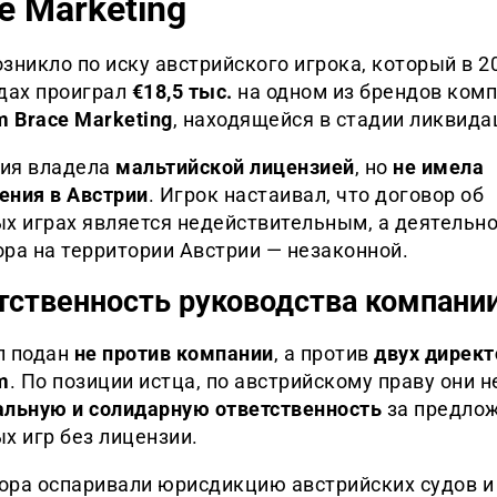
e Marketing
зникло по иску австрийского игрока, который в 2
одах проиграл
€18,5 тыс.
на одном из брендов ком
m Brace Marketing
, находящейся в стадии ликвида
ия владела
мальтийской лицензией
, но
не имела
ения в Австрии
. Игрок настаивал, что договор об
х играх является недействительным, а деятельн
ра на территории Австрии — незаконной.
тственность руководства компани
л подан
не против компании
, а против
двух директ
m
. По позиции истца, по австрийскому праву они н
альную и солидарную ответственность
за предло
х игр без лицензии.
ора оспаривали юрисдикцию австрийских судов и