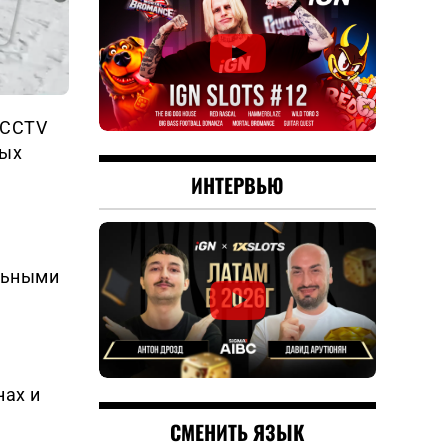
 CCTV
ных
ИНТЕРВЬЮ
льными
нах и
СМЕНИТЬ ЯЗЫК