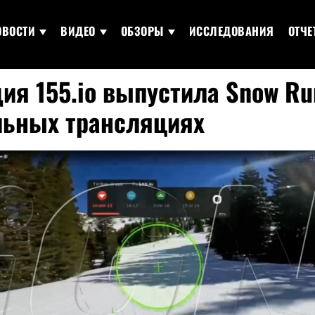
ОВОСТИ
ВИДЕО
ОБЗОРЫ
ИССЛЕДОВАНИЯ
ОТЧЕ
ия 155.io выпустила Snow Ru
льных трансляциях