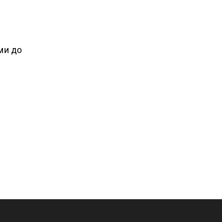
ми до