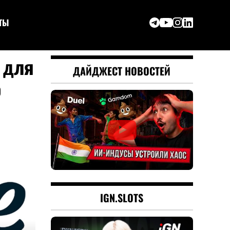
ТЫ
 для
ДАЙДЖЕСТ НОВОСТЕЙ
о
IGN.SLOTS