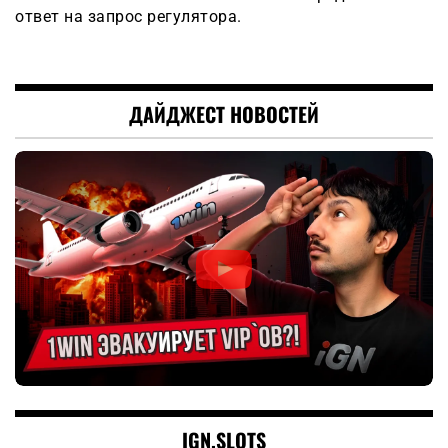
ответ на запрос регулятора.
ДАЙДЖЕСТ НОВОСТЕЙ
IGN.SLOTS