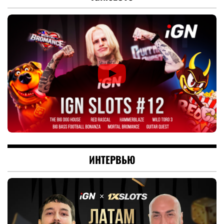
ИНТЕРВЬЮ