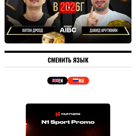
СМЕНИТЬ ЯЗЫК