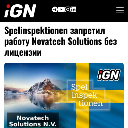
Skip
to
content
Spelinspektionen запретил
работу Novatech Solutions без
лицензии