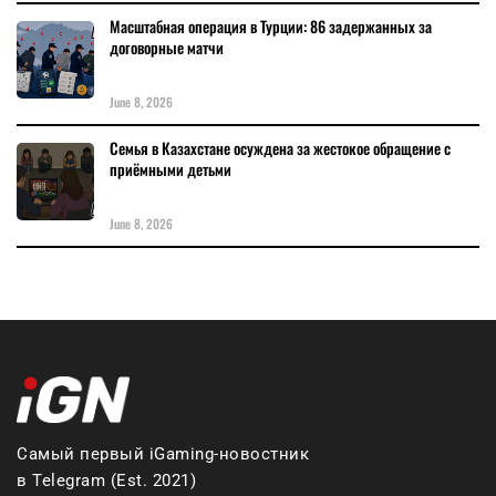
Масштабная операция в Турции: 86 задержанных за
договорные матчи
June 8, 2026
Семья в Казахстане осуждена за жестокое обращение с
приёмными детьми
June 8, 2026
Самый первый iGaming-новостник
в Telegram (Est. 2021)