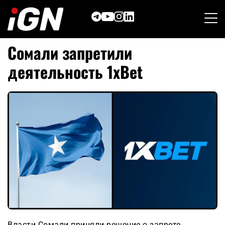
Skip
to
content
Сомали запретили
деятельность 1xBet
Власти Сомали приняли решение о запрете