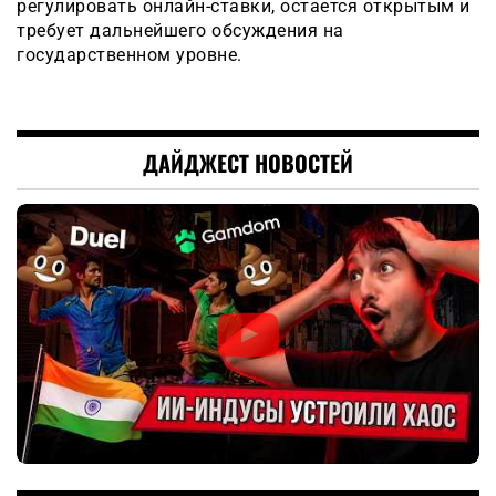
регулировать онлайн-ставки, остается открытым и
требует дальнейшего обсуждения на
государственном уровне.
ДАЙДЖЕСТ НОВОСТЕЙ