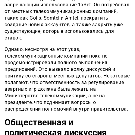
запрещающий использование 1xBet. Он потребовал
от местных телекоммуникационных компаний,
таких как Golis, Somtel и Amtel, прекратить
создание новых аккаунтов, а также закрыть уже
существующие, которые использовались для
ставок.
Однако, несмотря на этот указ,
телекоммуникационные компании пока не
продемонстрировали полного выполнения
предписаний. Это вызвало волну дискуссий и
критику со стороны местных депутатов. Некоторые
полагают, что ответственность за регулирование
азартных игр должна была лежать на
Министерстве телекоммуникаций, а не на
президенте, что поднимает вопросы о
распределении полномочий внутри правительства.
Общественная и
политическая дискуссия