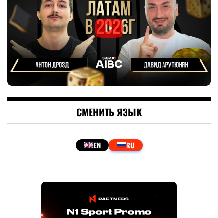
СМЕНИТЬ ЯЗЫК