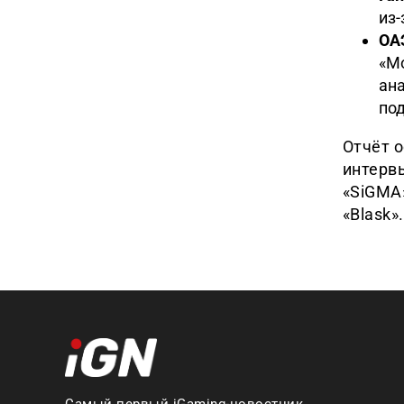
из-
ОА
«M
ана
под
Отчёт о
интервь
«SiGMA»
«Blask».