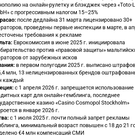
ополию на онлайн-рулетку и блэкджек через «Toto-L
bH» с прогрессивным налогом 15–25%
расао:
после дедлайна 31 марта лицензировано 30+
раторов, проведены первые инспекции в марте, в а
есточены требования к рекламе
льта:
Еврокомиссия в июне 2025 г. инициировала
бирательство против «правовой защиты» мальтийск
раторов от зарубежных исков
пания:
в первом полугодии 2025 г. выписано штрафов
,4 млн, 13 нелицензированных брендов оштрафован
н каждый
еция:
с 1 апреля 2026 г. запрещается использование
дитных карт для онлайн-гемблинга, последнее
ударственное казино «Casino Cosmopol Stockholm»
роется в январе 2026 г.
ва:
с 1 июля 2025 г. почти полный запрет рекламы
блинга, минимальный возраст повышен с 18 до 21 го
делено €4 млн компенсаций СМИ