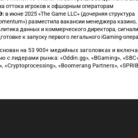
за оттока игроков к офшорным операторам
Э:
в июне 2025 «The Game LLC» (дочерняя структура
omentum») разместила вакансии менеджера казино,
литика данных и коммерческого директора, сигнали
готовке к запуску первого легального iGaming-опер
снован на 53 900+ медийных заголовках и включа
ю с лидерами рынка: «Oddin.gg», «BGaming», «SBC»
, «Cryptoprocessing», «Boomerang Partners», «SPRIB