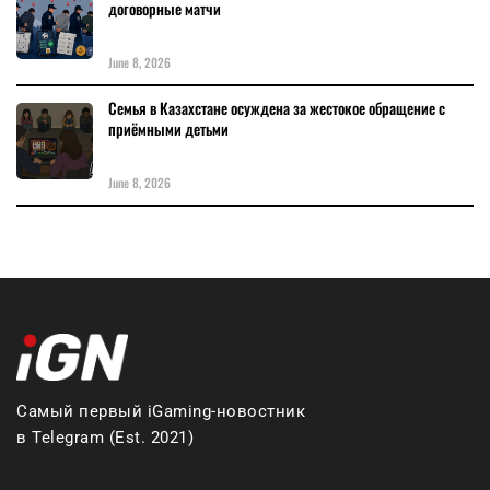
договорные матчи
June 8, 2026
Семья в Казахстане осуждена за жестокое обращение с
приёмными детьми
June 8, 2026
Самый первый iGaming-новостник
в Telegram (Est. 2021)