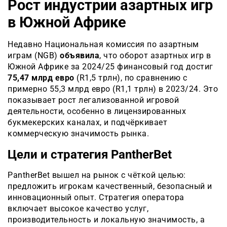
Рост индустрии азартных игр
в Южной Африке
Недавно Национальная комиссия по азартным
играм (NGB)
объявила
, что оборот азартных игр в
Южной Африке за 2024/25 финансовый год достиг
75,47 млрд евро
(R1,5 трлн), по сравнению с
примерно 55,3 млрд евро (R1,1 трлн) в 2023/24. Это
показывает рост легализованной игровой
деятельности, особенно в лицензированных
букмекерских каналах, и подчёркивает
коммерческую значимость рынка.
Цели и стратегия PantherBet
PantherBet вышел на рынок с чёткой целью:
предложить игрокам качественный, безопасный и
инновационный опыт. Стратегия оператора
включает высокое качество услуг,
производительность и локальную значимость, а