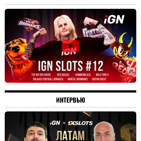
ИНТЕРВЬЮ