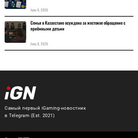
June 8, 2026
Семья в Казахстане осуждена за жестокое обращение с
приёмными детьми
June 8, 2026
Самый первый iGaming-новостник
в Telegram (Est. 2021)