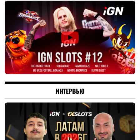
ИНТЕРВЬЮ