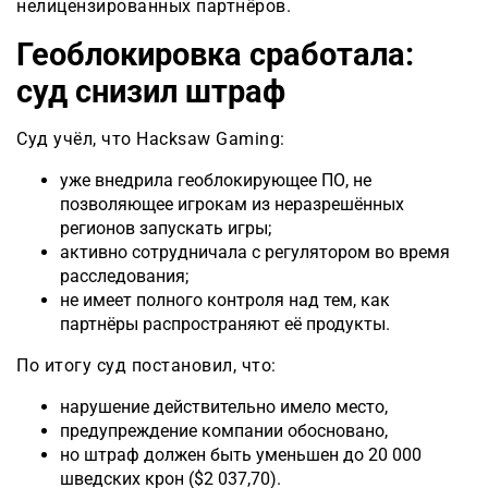
нелицензированных партнёров.
Геоблокировка сработала:
суд снизил штраф
Суд учёл, что Hacksaw Gaming:
уже внедрила геоблокирующее ПО, не
позволяющее игрокам из неразрешённых
регионов запускать игры;
активно сотрудничала с регулятором во время
расследования;
не имеет полного контроля над тем, как
партнёры распространяют её продукты.
По итогу суд постановил, что:
нарушение действительно имело место,
предупреждение компании обосновано,
но штраф должен быть уменьшен до 20 000
шведских крон ($2 037,70).