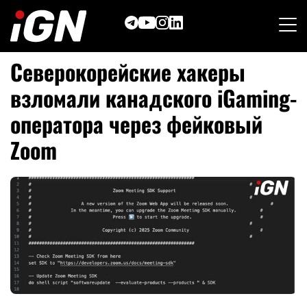
Skip
to
content
Северокорейские хакеры
взломали канадского iGaming-
оператор
а через фейковый
Zoom