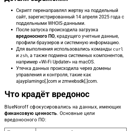
Скрипт перенаправлял жертву на поддельный
сайт, зарегистрированный 14 апреля 2025 года с
поддельными WHOIS-данными.
После запуска происходила загрузка
вредоносного ПО
, крадущего учетные данные,
профили браузеров и системную информацию.
Для выполнения использовались команды
curl
и
, а также подмена системных компонентов,
zsh
например «Wi-Fi Updater» на macOS.
Утечка данных происходила через домены
управления и контроля, такие как
ajayplamingo[.]com и zmwebsdk[.]com.
Что крадёт вредонос
BlueNoroff сфокусировались на данных, имеющих
финансовую ценность
. Основные цели
вредоносного ПО: