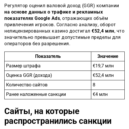
Регулятор оценил валовой доход (GGR) компании
на основе данных о трафике и рекламных
показателях Google Ads
, отражающих объём
привлечения игроков. Согласно анализу, оборот
нелицензированных казино достигал
€52,4 млн
, что
значительно превышает допустимые пределы для
операторов без разрешения.
Показатель
Значение
Размер штрафа
€19,7 млн
Оценка GGR (дохода)
€52,4 млн
Количество сайтов
8
Ранее наложенные санкции
€4 млн
Сайты, на которые
распространились санкции