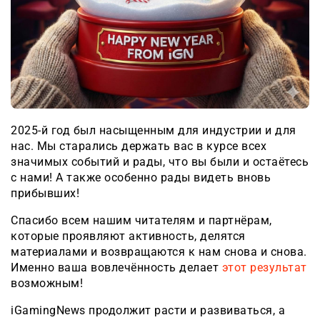
2025-й год был насыщенным для индустрии и для
нас. Мы старались держать вас в курсе всех
значимых событий и рады, что вы были и остаётесь
с нами! А также особенно рады видеть вновь
прибывших!
Спасибо всем нашим читателям и партнёрам,
которые проявляют активность, делятся
материалами и возвращаются к нам снова и снова.
Именно ваша вовлечённость делает
этот результат
возможным!
iGamingNews продолжит расти и развиваться, а