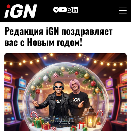
Skip
to
content
Редакция iGN поздравляет
вас с Новым годом!