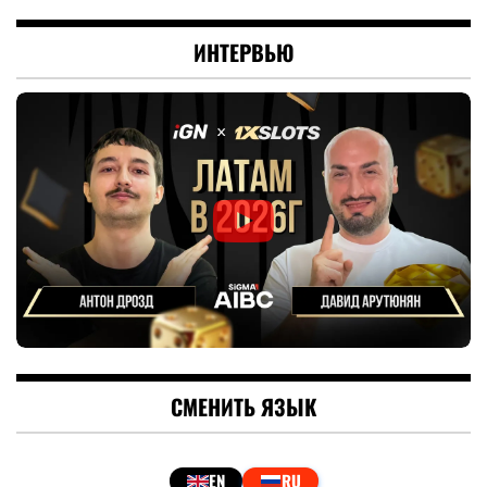
ИНТЕРВЬЮ
СМЕНИТЬ ЯЗЫК