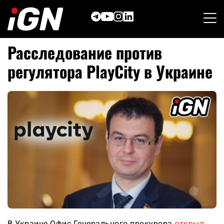
Skip
to
content
Расследование против
регулятора PlayCity в Украине
В Украине Офис Генерального прокурора
открыл