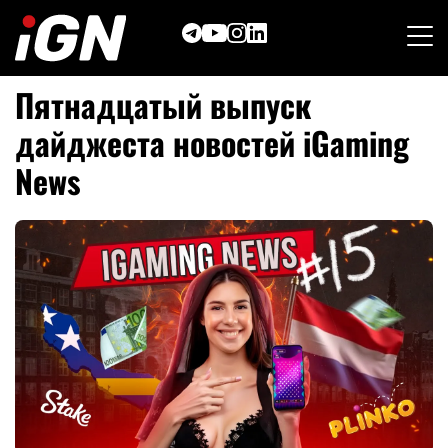
Skip
to
content
Пятнадцатый выпуск
дайджеста новостей iGaming
News