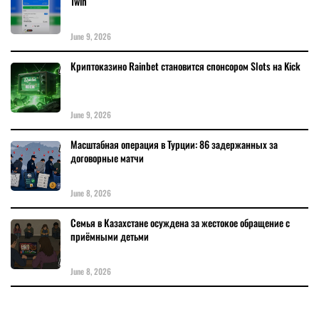
1win
June 9, 2026
Криптоказино Rainbet становится спонсором Slots на Kick
June 9, 2026
Масштабная операция в Турции: 86 задержанных за
договорные матчи
June 8, 2026
Семья в Казахстане осуждена за жестокое обращение с
приёмными детьми
June 8, 2026