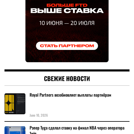
СВЕЖИЕ НОВОСТИ
Royal Partners возобновляет выплаты партнёрам
June 10, 2026
Рэпер Tyga сделал ставку на финал NBA через оператора
1win