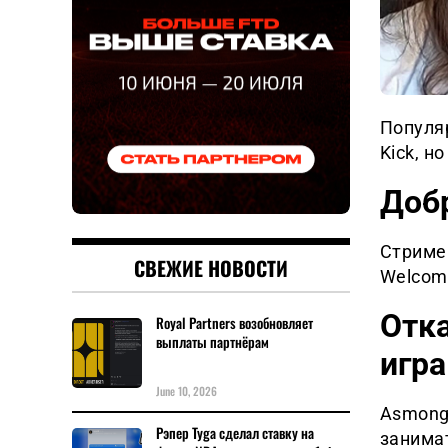
Популя
Kick, н
Добр
Стриме
СВЕЖИЕ НОВОСТИ
Welcome
Отка
Royal Partners возобновляет
выплаты партнёрам
игр
June 10, 2026
Asmong
Рэпер Tyga сделал ставку на
занима