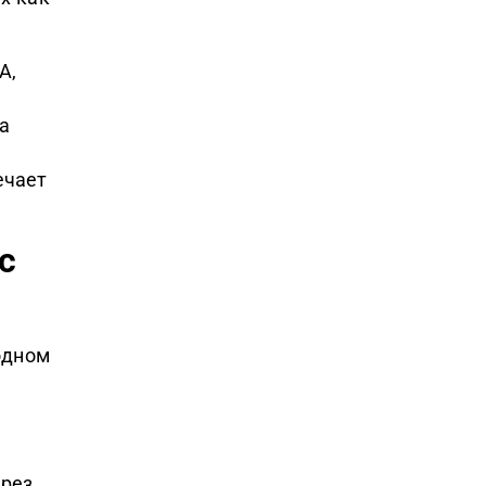
А,
а
ечает
с
одном
ерез