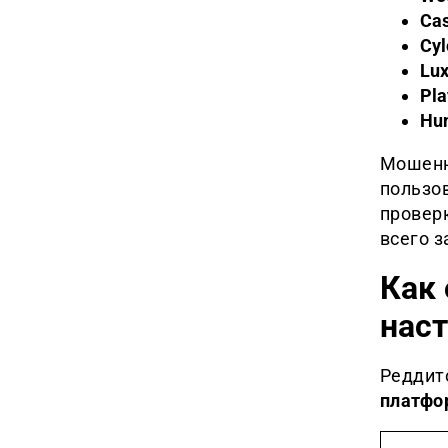
Ca
Cyl
Lux
Pla
Hun
Мошенн
пользо
провер
всего з
Как 
нас
Реддит
платфо