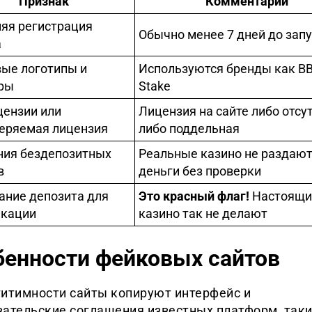
Признак
Комментарий
яя регистрация
Обычно менее 7 дней до зап
а
ые логотипы и
Используются бренды как BB
ры
Stake
цензии или
Лицензия на сайте либо отсут
еряемая лицензия
либо поддельная
ия бездепозитных
Реальные казино не раздаю
в
деньги без проверки
ание депозита для
Это красный флаг!
Настоящи
кации
казино так не делают
бенности фейковых сайтов
гитимности сайты копируют интерфейс и
вательские соглашения известных платформ, таки