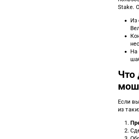
Stake. 
Из 
Вел
Кон
не
На 
ша
Что 
мош
Если вы
из таки
Пр
Сде
Обр