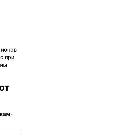
лионов
о при
аны
от
скам-