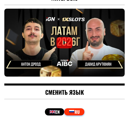
СМЕНИТЬ ЯЗЫК