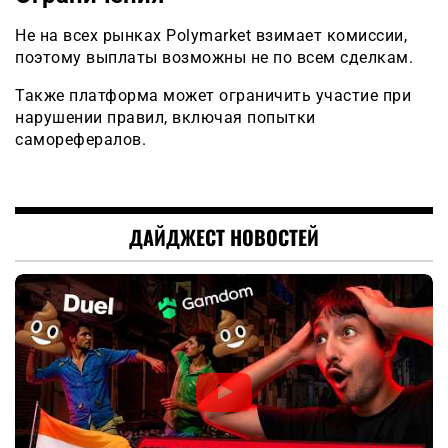
Не на всех рынках Polymarket взимает комиссии,
поэтому выплаты возможны не по всем сделкам.
Также платформа может ограничить участие при
нарушении правил, включая попытки
саморефералов.
ДАЙДЖЕСТ НОВОСТЕЙ