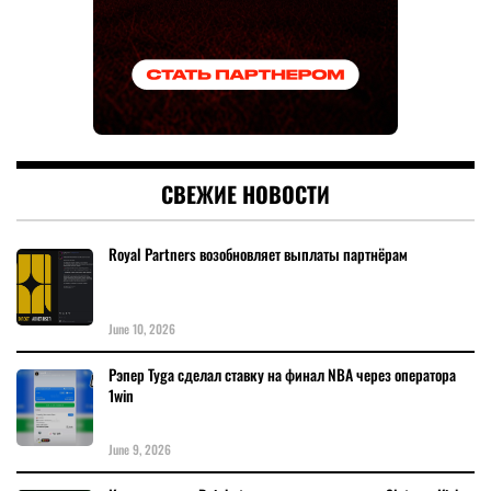
СВЕЖИЕ НОВОСТИ
Royal Partners возобновляет выплаты партнёрам
June 10, 2026
Рэпер Tyga сделал ставку на финал NBA через оператора
1win
June 9, 2026