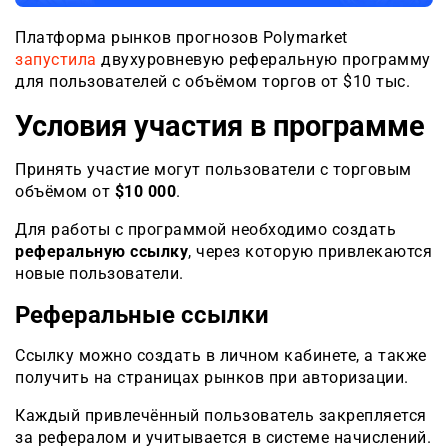
Платформа рынков прогнозов Polymarket
запустила
двухуровневую реферальную программу
для пользователей с объёмом торгов от $10 тыс.
Условия участия в программе
Принять участие могут пользователи с торговым
объёмом от
$10 000
.
Для работы с программой необходимо создать
реферальную ссылку
, через которую привлекаются
новые пользователи.
Реферальные ссылки
Ссылку можно создать в личном кабинете, а также
получить на страницах рынков при авторизации.
Каждый привлечённый пользователь закрепляется
за рефералом и учитывается в системе начислений.