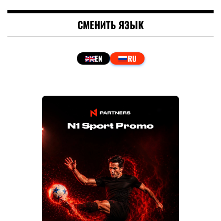
СМЕНИТЬ ЯЗЫК