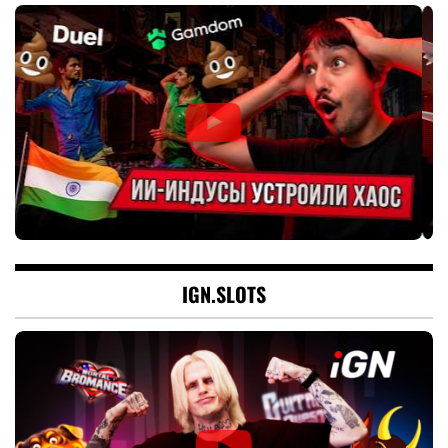
IGN.SLOTS