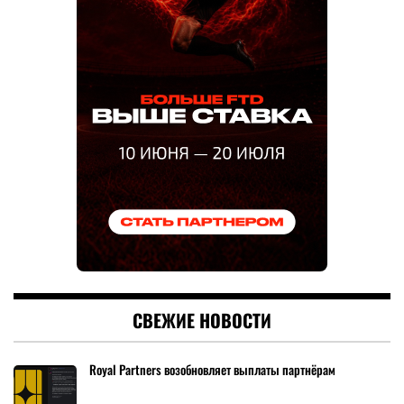
СВЕЖИЕ НОВОСТИ
Royal Partners возобновляет выплаты партнёрам