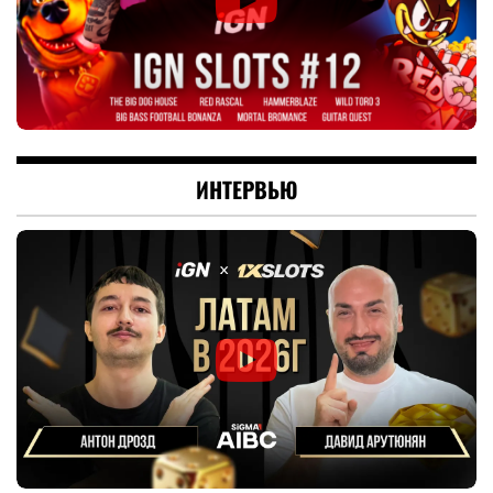
ИНТЕРВЬЮ