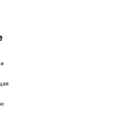
е
 и
щая
ию