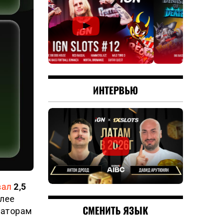
ИНТЕРВЬЮ
вал
2,5
олее
СМЕНИТЬ ЯЗЫК
раторам