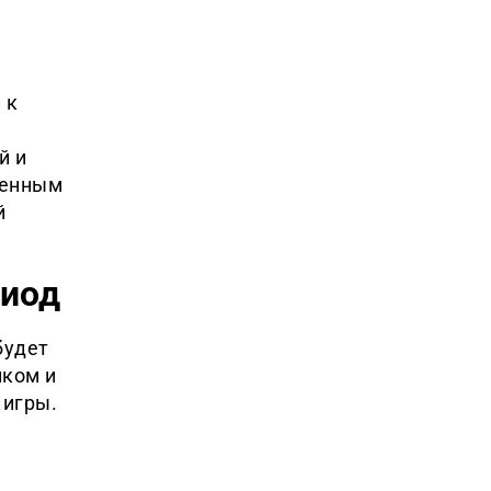
 к
й и
венным
й
риод
будет
нком и
 игры.