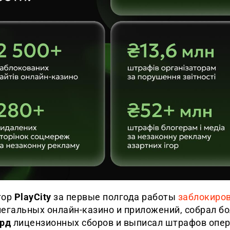
тор
PlayCity
за первые полгода работы
заблокиро
егальных онлайн-казино и приложений, собрал б
лрд
лицензионных сборов и выписал штрафов опе