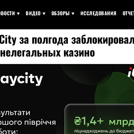
ОВОСТИ
ВИДЕО
ОБЗОРЫ
ИССЛЕДОВАНИЯ
ОТЧЕ
City за полгода заблокировал
 нелегальных казино