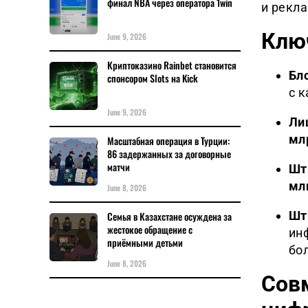
финал NBA через оператора 1win
и рекл
Ключ
June 9, 2026
Криптоказино Rainbet становится
Бл
спонсором Slots на Kick
с 
June 9, 2026
Ли
мл
Масштабная операция в Турции:
86 задержанных за договорные
матчи
Шт
мл
June 8, 2026
Шт
Семья в Казахстане осуждена за
жестокое обращение с
ин
приёмными детьми
бо
June 8, 2026
Сов