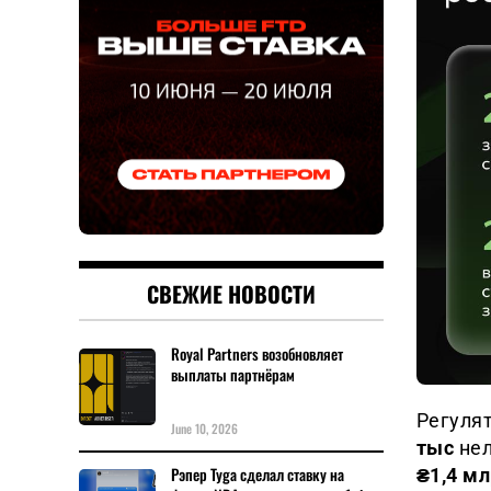
СВЕЖИЕ НОВОСТИ
Royal Partners возобновляет
выплаты партнёрам
Регуля
June 10, 2026
тыс
нел
Рэпер Tyga сделал ставку на
₴1,4 м