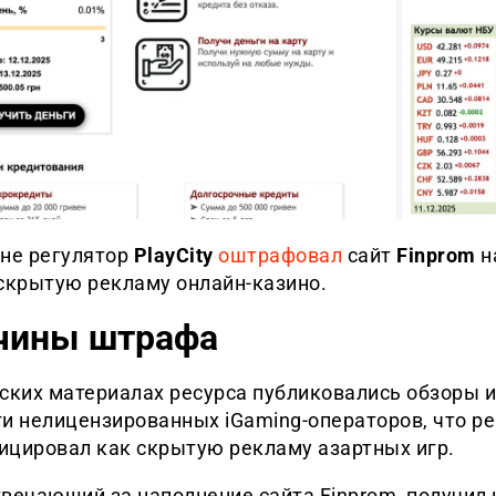
ине регулятор
PlayCity
оштрафовал
сайт
Finprom
н
 скрытую рекламу онлайн-казино.
чины штрафа
ских материалах ресурса публиковались обзоры и
и нелицензированных iGaming-операторов, что р
ицировал как скрытую рекламу азартных игр.
твечающий за наполнение сайта Finprom, получил