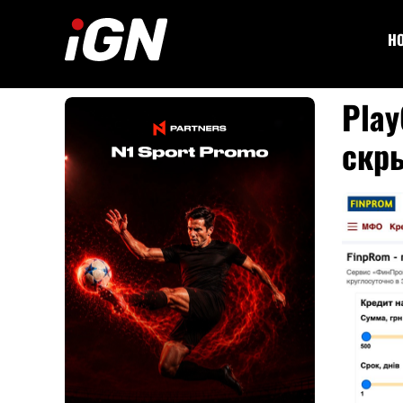
Skip
to
Н
content
Play
скр