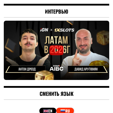
ИНТЕРВЬЮ
СМЕНИТЬ ЯЗЫК