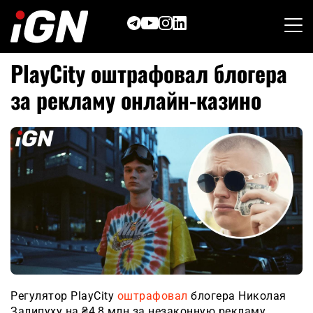
Skip
to
content
PlayCity оштрафовал блогера
за рекламу онлайн-казино
Регулятор PlayCity
оштрафовал
блогера Николая
Залипуху на ₴4,8 млн за незаконную рекламу