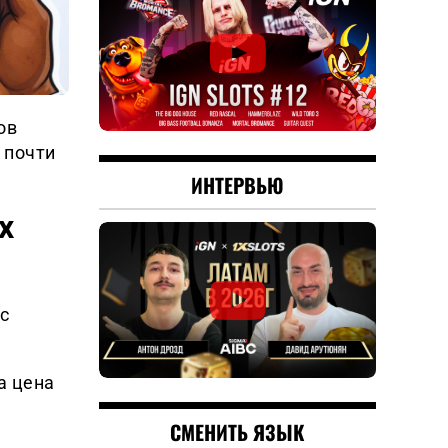
ов
 почти
ИНТЕРВЬЮ
х
с
 а цена
СМЕНИТЬ ЯЗЫК