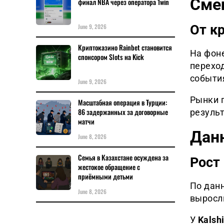
Сме
финал NBA через оператора 1win
June 9, 2026
От к
Криптоказино Rainbet становится
На фон
спонсором Slots на Kick
переход
событи
June 9, 2026
Рынки 
Масштабная операция в Турции:
86 задержанных за договорные
резуль
матчи
Дан
June 8, 2026
Семья в Казахстане осуждена за
Рост 
жестокое обращение с
приёмными детьми
По да
June 8, 2026
выросл
У
Kalsh