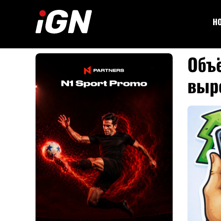
Skip
to
Н
content
Объё
выр