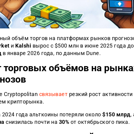
ный объём торгов на платформах рынков прогноз
rket
и
Kalshi
вырос с $500 млн в июне 2025 года до
д
в январе 2026 года, по данным Dune.
 торговых объёмов на рынка
гнозов
 Cryptopolitan
связывает
резкий рост активности 
ем крипторынка.
 2024 года альткоины потеряли около
$150 млрд
,
на
снизилась почти на
30%
от октябрьского пика.