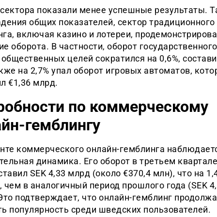
сектора показали менее успешные результаты. Та
адения общих показателей, сектор традиционного
га, включая казино и лотереи, продемонстриров
е оборота. В частности, оборот государственного
 общественных целей сократился на 0,6%, состави
кже на 2,7% упал оборот игровых автоматов, кот
л €1,36 млрд.
робности по коммерческому
айн-гемблингу
енте коммерческого онлайн-гемблинга наблюдает
ельная динамика. Его оборот в третьем квартале
ставил SEK 4,33 млрд (около €370,4 млн), что на 1,
 чем в аналогичный период прошлого года (SEK 4
Это подтверждает, что онлайн-гемблинг продолж
ть популярность среди шведских пользователей.