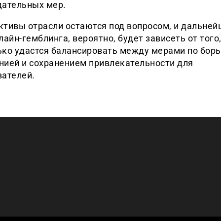
дательных мер.
ктивы отрасли остаются под вопросом, и дальне
лайн-гемблинга, вероятно, будет зависеть от того
ько удастся балансировать между мерами по борь
нией и сохранением привлекательности для
вателей.