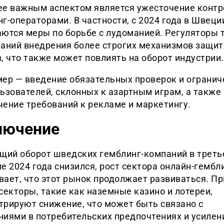
ее важным аспектом является ужесточение контр
нг-операторами
. В частности, с 2024 года в Швеци
аются меры по борьбе с лудоманией. Регуляторы 
паний внедрения более строгих механизмов защи
, что также может повлиять на оборот индустрии.
мер — введение обязательных проверок и огранич
ьзователей, склонных к азартным играм, а также
ение требований к рекламе и маркетингу.
лючение
бщий оборот шведских гемблинг-компаний в трет
е 2024 года снизился, рост сектора онлайн-гембл
ает, что этот рынок продолжает развиваться. Пр
секторы, такие как наземные казино и лотереи,
трируют снижение, что может быть связано с
ниями в потребительских предпочтениях и усиле