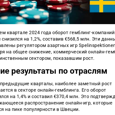
ем квартале 2024 года оборот гемблинг-компаний
снизился на 1,2%, составив €568,5 млн. Эти данн
влены регулятором азартных игр Spelinspektionen
ря на общее снижение, коммерческий онлайн-гем
динственным сектором, показавшим рост.
ие результаты по отраслям
в предыдущие кварталы, наиболее заметный рост
ется в секторе онлайн-гемблинга. Его оборот
лся на 1,4% и составил €370,4 млн. Это подтверж
жающееся распространение онлайн-игр, которые
я на пике популярности в Швеции.