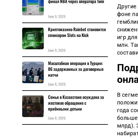
финал NBA через оператора 1win
Другие 
фоне п
June 9, 2026
гемблин
Криптоказино Rainbet становится
снижени
спонсором Slots на Kick
игр для
млн. Та
June 9, 2026
состави
Масштабная операция в Турции:
Под
86 задержанных за договорные
матчи
онл
June 8, 2026
В сегм
Семья в Казахстане осуждена за
положит
жестокое обращение с
приёмными детьми
года со
больше,
June 8, 2026
млрд). 
набира