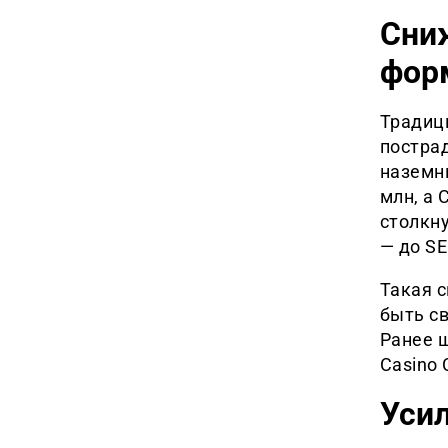
Сни
фор
Традици
пострад
наземны
млн, а 
столкн
— до SE
Такая 
быть с
Ранее 
Casino 
Усил