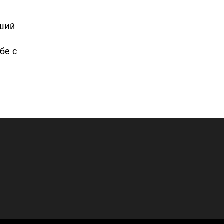
йший
,
бе с