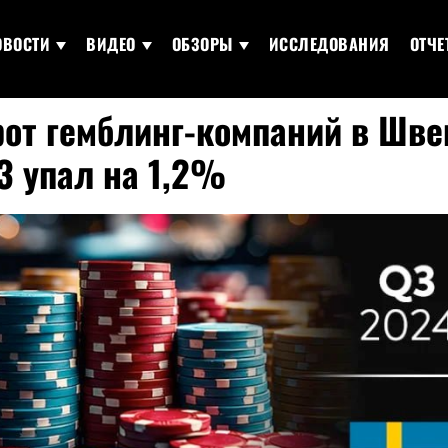
ОВОСТИ
ВИДЕО
ОБЗОРЫ
ИССЛЕДОВАНИЯ
ОТЧЕ
от гемблинг-компани
й в Шве
3 упал на 1,2%