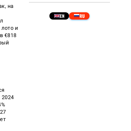
к, на
ал
 лото и
в €818
орый
ся
 2024
4%
,27
ает