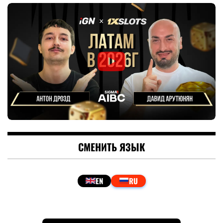
СМЕНИТЬ ЯЗЫК