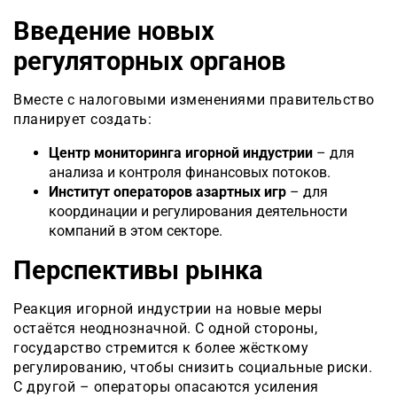
Введение новых
регуляторных органов
Вместе с налоговыми изменениями правительство
планирует создать:
Центр мониторинга игорной индустрии
– для
анализа и контроля финансовых потоков.
Институт операторов азартных игр
– для
координации и регулирования деятельности
компаний в этом секторе.
Перспективы рынка
Реакция игорной индустрии на новые меры
остаётся неоднозначной. С одной стороны,
государство стремится к более жёсткому
регулированию, чтобы снизить социальные риски.
С другой – операторы опасаются усиления