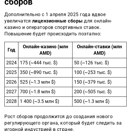
сборов
Дополнительно с 1 апреля 2025 года вдвое
увеличатся
лицензионные сборы
для онлайн-
казино и операторов спортивных ставок.
Повышение будет происходить поэтапно:
Онлайн-казино (млн
Онлайн-ставки (млн
Год
AMD)
AMD)
2024
175 (~444 тыс. $)
50 (~126 тыс. $)
2025
350 (~890 тыс. $)
100 (~253 тыс. $)
2026
525 (~1.3 млн $)
150 (~379 тыс. $)
2027
700 (~1.8 млн $)
200 (~505 тыс. $)
2028
1 400 (~3.5 млн $)
500 (~1.3 млн $)
Рост сборов продолжится до создания нового
регулирующего органа, который будет следить за
игорной индустрией в стране.