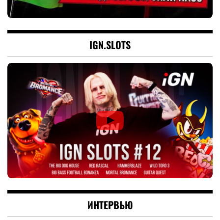
IGN.SLOTS
ИНТЕРВЬЮ