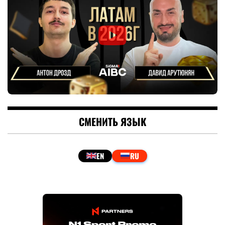
СМЕНИТЬ ЯЗЫК