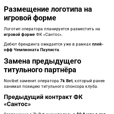
Размещение логотипа на
игровой форме
Логотип оператора планируется разместить на
игровой форме
ФК «Сантос».
Дебют брендинга ожидается уже в рамках
плей-
офф Чемпионата Паулиста
.
Замена предыдущего
титульного партнёра
Novibet заменит оператора
7k Bet
, который ранее
занимал позицию титульного спонсора клуба.
Предыдущий контракт ФК
«Сантос»