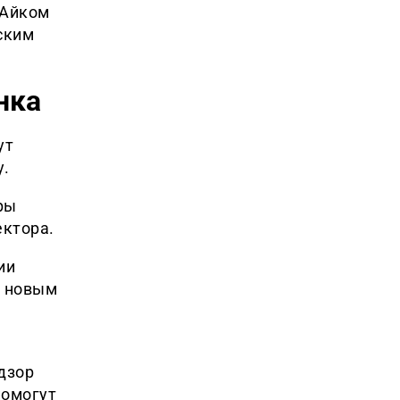
 Айком
ским
нка
ут
у.
ры
ектора.
ии
к новым
дзор
помогут