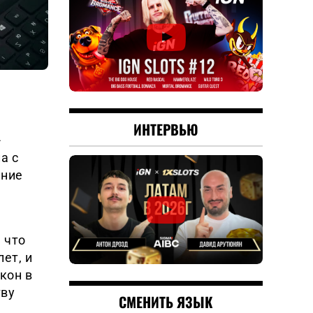
ИНТЕРВЬЮ
-
а с
ение
 что
ет, и
кон в
тву
СМЕНИТЬ ЯЗЫК