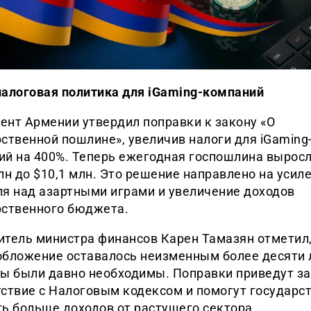
налоговая политика для iGaming-компаний
ент Армении утвердил поправки к закону «О
ственной пошлине», увеличив налоги для iGaming
ий на 400%. Теперь ежегодная госпошлина выросл
лн до $10,1 млн. Это решение направлено на усил
ля над азартными играми и увеличение доходов
рственного бюджета.
итель министра финансов Карен Тамазян отметил,
обложение оставалось неизменным более десяти л
ры были давно необходимы. Поправки приведут за
ствие с Налоговым кодексом и помогут государс
ь больше доходов от растущего сектора.