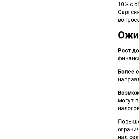
10% с 
Саргся
вопрос
Ожи
Рост д
финанс
Более с
направ
Возмож
могут 
налого
Повыше
огранич
над се