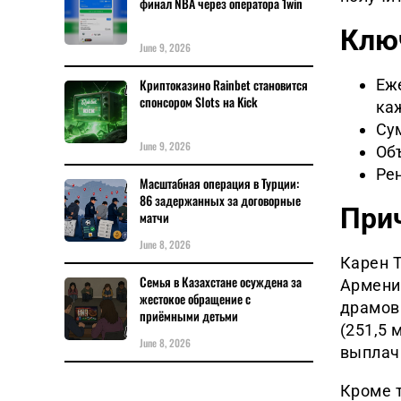
финал NBA через оператора 1win
Клю
June 9, 2026
Еже
Криптоказино Rainbet становится
спонсором Slots на Kick
ка
Сум
June 9, 2026
Объ
Рен
Масштабная операция в Турции:
86 задержанных за договорные
При
матчи
June 8, 2026
Карен Т
Семья в Казахстане осуждена за
Армении
жестокое обращение с
драмов 
приёмными детьми
(251,5 
June 8, 2026
выплачи
Кроме 