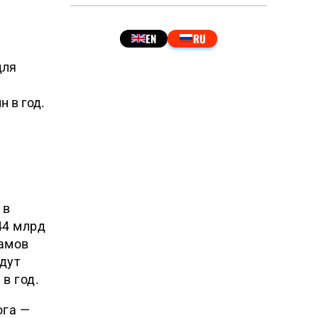
для
 в год.
 в
44 млрд
рамов
удут
в год.
ога —