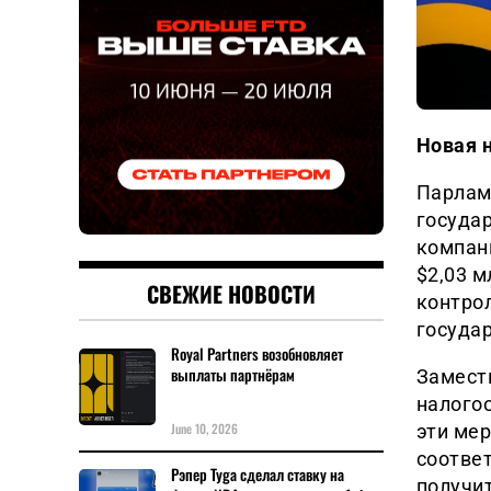
Новая 
Парлам
государ
компан
$2,03 м
СВЕЖИЕ НОВОСТИ
контро
госуда
Royal Partners возобновляет
выплаты партнёрам
Замест
налого
June 10, 2026
эти ме
соответ
Рэпер Tyga сделал ставку на
получит