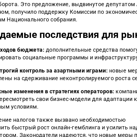
оборота. Это предложение, выдвинутое депутатом
ном, получило поддержку Комиссии по экономиче
ам Национального собрания.
даемые последствия для ры
оходов бюджета:
дополнительные средства помог
ировать социальные программы и инфраструктур
трогий контроль за азартными играми:
новые ме
лены на сдерживание неконтролируемого роста с
ные изменения в стратегиях операторов:
компан
пересмотреть свои бизнес-модели для адаптации 
вым условиям.
ние налогов также вызвано необходимостью
ить быстрый рост онлайн-гемблинга и усилить на
ктором. Законодатели надеются, что новые меры 