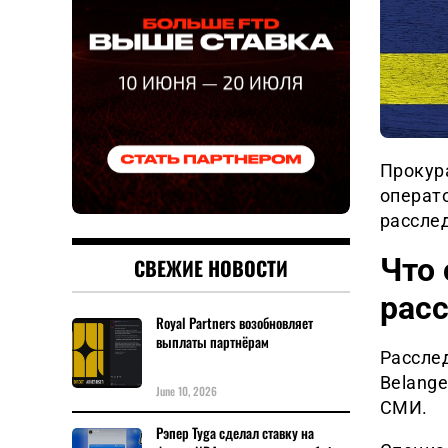
Прокур
операт
расслед
Что 
СВЕЖИЕ НОВОСТИ
рас
Royal Partners возобновляет
выплаты партнёрам
Расслед
Belange
June 10, 2026
СМИ.
Рэпер Tyga сделал ставку на