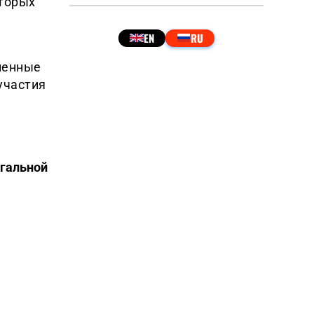
оторых
ленные
участия
гальной