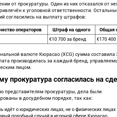
нии от прокуратуры. Один из них отказался от не
ривлечён к уголовной ответственности. Остальны
ий согласились на выплату штрафов:
чество операторов
Штраф на одного
Общая 
€10 700 за бренд
€170 400
ональной валюте Кюрасао (XCG) сумма составила 
плата производилась за каждый бренд, управляем
еским лицом.
му прокуратура согласилась на сд
но представителям прокуратуры, дела были
рованы в досудебном порядке, так как:
ь идёт о юридических лицах, не о физических лицах
рвый подобный случай в игорной сфере Кюрасао