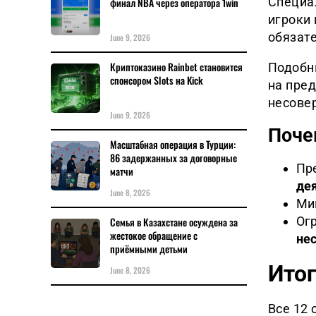
Специал
финал NBA через оператора 1win
игроки 
обязат
June 9, 2026
Криптоказино Rainbet становится
Подобн
спонсором Slots на Kick
на пре
несове
June 9, 2026
Поче
Масштабная операция в Турции:
86 задержанных за договорные
Пр
матчи
де
June 8, 2026
Ми
Огр
Семья в Казахстане осуждена за
жестокое обращение с
не
приёмными детьми
Итог
June 8, 2026
Все 12