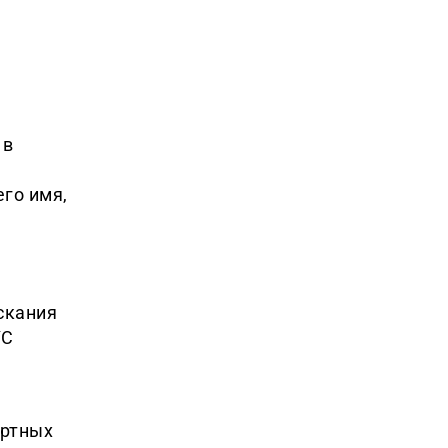
 в
его имя,
скания
YC
артных