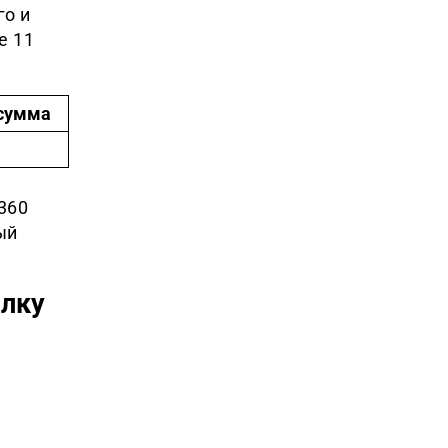
го и
е 11
сумма
360
ый
елку