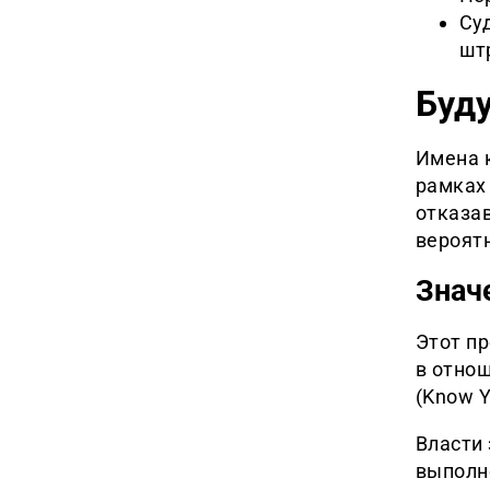
Суд
шт
Буду
Имена 
рамках 
отказав
вероятн
Знач
Этот п
в отно
(Know Y
Власти 
выполн