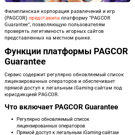
Филиппинская корпорация развлечений и игр
(PAGCOR)
представила
платформу “PAGCOR
Guarantee”, позволяющую пользователям
проверять легитимность игорных сайтов
представленных на местном рынке.
Функции платформы PAGCOR
Guarantee
Сервис содержит регулярно обновляемый список
лицензированных операторов и обеспечивает
прямой доступ к легальным iGaming-сайтам под
юрисдикцией PAGCOR.
Что включает PAGCOR Guarantee
Регулярно обновляемый список
лицензированных операторов
Прямой доступ к легальным iGaming-сайтам