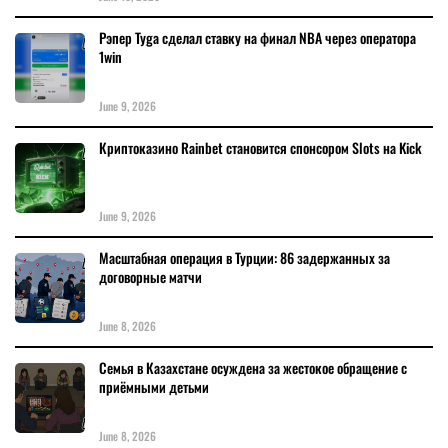
Рэпер Tyga сделал ставку на финал NBA через оператора
1win
June 9, 2026
Криптоказино Rainbet становится спонсором Slots на Kick
June 9, 2026
Масштабная операция в Турции: 86 задержанных за
договорные матчи
June 8, 2026
Семья в Казахстане осуждена за жестокое обращение с
приёмными детьми
June 8, 2026