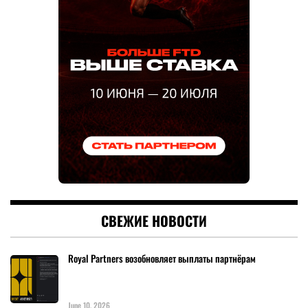
СВЕЖИЕ НОВОСТИ
Royal Partners возобновляет выплаты партнёрам
June 10, 2026