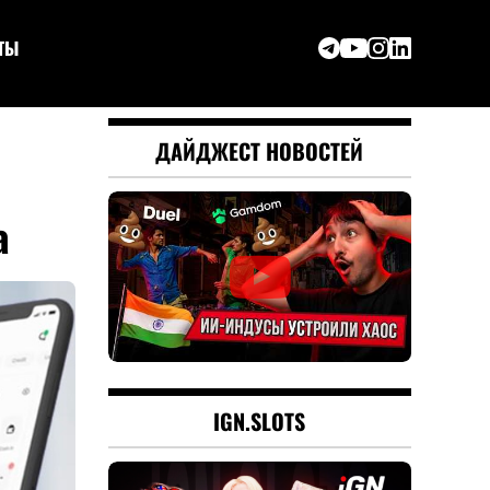
ТЫ
ДАЙДЖЕСТ НОВОСТЕЙ
а
IGN.SLOTS