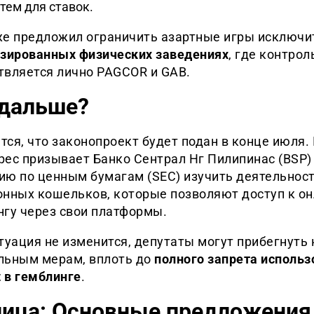
тем для ставок.
же предложил ограничить азартные игры исключи
нзированных физических заведениях
, где контрол
твляется лично PAGCOR и GAB.
 дальше?
ся, что законопроект будет подан в конце июля.
ес призывает Банкo Сентрал Нг Пилипинас (BSP)
ию по ценным бумагам (SEC) изучить деятельнос
онных кошельков, которые позволяют доступ к он
нгу через свои платформы.
туация не изменится, депутаты могут прибегнуть 
льным мерам, вплоть до
полного запрета использ
t в гемблинге
.
лица: Основные предложения