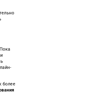
тельно
ь
 Пока
 и
ть
лайн-
к более
ования