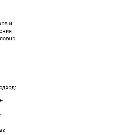
ров и
ения
ловно
одход:
-
х
ых