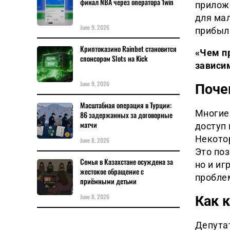
финал NBA через оператора 1win
приложе
для ма
June 9, 2026
прибыль
Криптоказино Rainbet становится
«Чем пр
спонсором Slots на Kick
зависи
June 9, 2026
Поче
Масштабная операция в Турции:
Многие
86 задержанных за договорные
матчи
доступ 
Некото
June 8, 2026
Это поз
Семья в Казахстане осуждена за
но и иг
жестокое обращение с
пробле
приёмными детьми
June 8, 2026
Как 
Депута