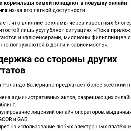
е кормильцы семей попадают в ловушку онлайн-
нга
из-за его легкой доступности.
ает, что влияние рекламы через известных блоге
итостей лишь усугубляет ситуацию: «Пока прилож
гаются инфлюенсерами, миллионы филиппинцев с
но погружаются в долги и зависимость».
держка со стороны других
утатов
т Роландо Валериано предлагает более жесткий п
мена административных актов, разрешающих онлайн
блинг.
нулирование лицензий онлайн-операторов, выданны
GCOR и GAB.
прет на использование любых электронных платёжн