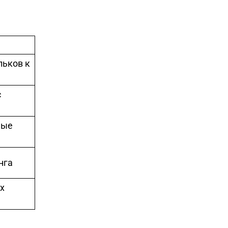
ьков к
с
ные
нга
х