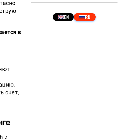
опасно
ыструю
ается в
ляют
уацию.
ь счет,
нге
h и