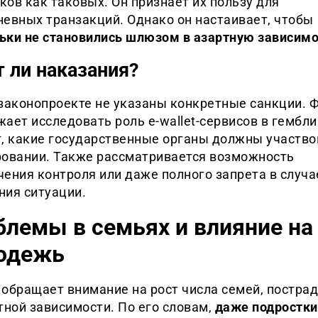
ов как таковых. Он признает их пользу для
невных транзакций. Однако он настаивает, чтобы
ьки не становились шлюзом в азартную зависимо
т ли наказания?
 законопроекте не указаны конкретные санкции. 
ает исследовать роль e-wallet-сервисов в гембли
т, какие государственные органы должны участво
ровании. Также рассматривается возможность
ения контроля или даже полного запрета в случа
ния ситуации.
лемы в семьях и влияние на
одежь
 обращает внимание на рост числа семей, постра
тной зависимости. По его словам,
даже подростки