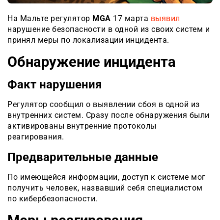
На Мальте регулятор
MGA
17 марта
выявил
нарушение безопасности в одной из своих систем и
принял меры по локализации инцидента.
Обнаружение инцидента
Факт нарушения
Регулятор сообщил о выявлении сбоя в одной из
внутренних систем. Сразу после обнаружения были
активированы внутренние протоколы
реагирования.
Предварительные данные
По имеющейся информации, доступ к системе мог
получить человек, назвавший себя специалистом
по кибербезопасности.