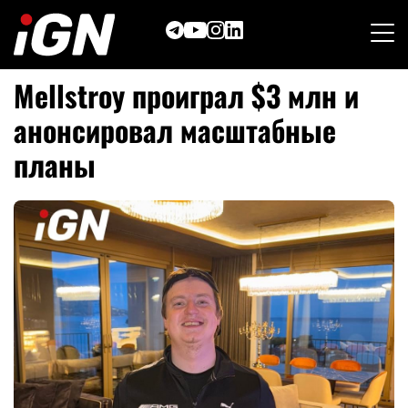
Skip
to
content
Mellstroy проиграл $3 млн и
анонсировал масштабные
планы