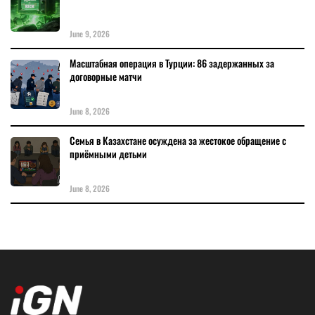
June 9, 2026
Масштабная операция в Турции: 86 задержанных за
договорные матчи
June 8, 2026
Семья в Казахстане осуждена за жестокое обращение с
приёмными детьми
June 8, 2026