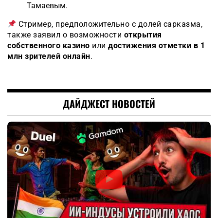
Тамаевым.
Стример, предположительно с долей сарказма,
также заявил о возможности
открытия
собственного казино
или
достижения отметки в 1
млн зрителей онлайн
.
ДАЙДЖЕСТ НОВОСТЕЙ