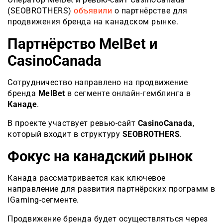
(SEOBROTHERS)
объявили
о партнёрстве для
продвижения бренда на канадском рынке.
Партнёрство MelBet и
CasinoCanada
Сотрудничество направлено на продвижение
бренда
MelBet
в сегменте онлайн-гемблинга в
Канаде
.
В проекте участвует ревью-сайт
CasinoCanada
,
который входит в структуру
SEOBROTHERS
.
Фокус на канадский рынок
Канада рассматривается как ключевое
направление для развития партнёрских программ в
iGaming-сегменте.
Продвижение бренда будет осуществляться через