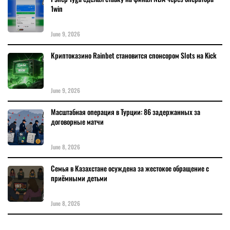
1win
June 9, 2026
Криптоказино Rainbet становится спонсором Slots на Kick
June 9, 2026
Масштабная операция в Турции: 86 задержанных за
договорные матчи
June 8, 2026
Семья в Казахстане осуждена за жестокое обращение с
приёмными детьми
June 8, 2026