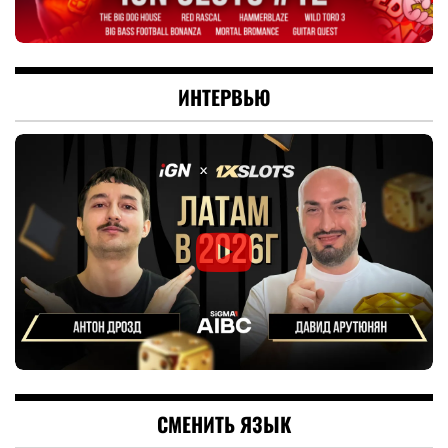
ИНТЕРВЬЮ
СМЕНИТЬ ЯЗЫК