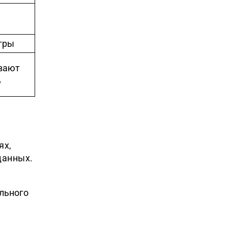
гры
вают
ь
ях,
данных.
льного