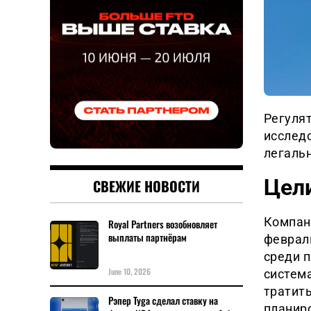
Регуля
исслед
легаль
Цели
СВЕЖИЕ НОВОСТИ
Компа
Royal Partners возобновляет
выплаты партнёрам
февраль
среди 
June 10, 2026
систем
тратить
Рэпер Tyga сделал ставку на
планир