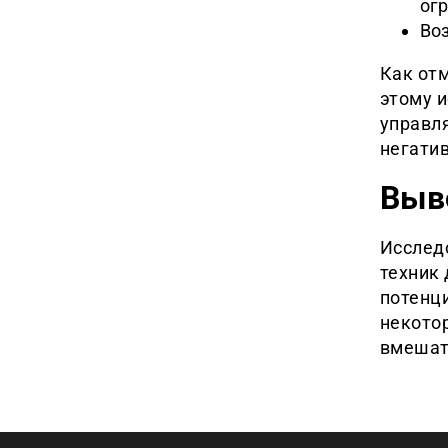
ог
Во
Как отм
этому 
управл
негати
Выв
Исслед
техник 
потенц
некото
вмешат