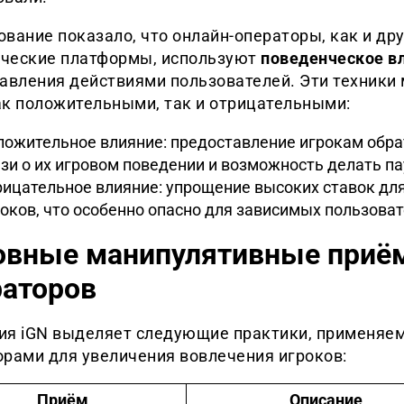
вание показало, что онлайн-операторы, как и др
ческие платформы, используют
поведенческое в
авления действиями пользователей. Эти техники 
ак положительными, так и отрицательными:
ложительное влияние: предоставление игрокам обра
зи о их игровом поведении и возможность делать па
ицательное влияние: упрощение высоких ставок дл
оков, что особенно опасно для зависимых пользоват
овные манипулятивные приё
раторов
ия iGN выделяет следующие практики, применяе
орами для увеличения вовлечения игроков:
Приём
Описание