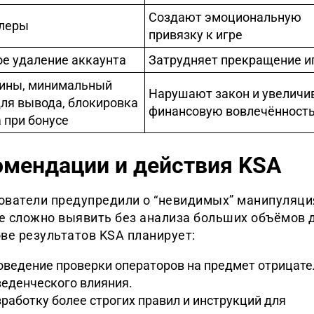
Создают эмоциональную
илеры
привязку к игре
е удаление аккаунта
Затрудняет прекращение и
ины, минимальный
Нарушают закон и увеличи
для вывода, блокировка
финансовую вовлечённост
 при бонусе
омендации и действия KSA
ователи предупредили о “невидимых” манипуляци
е сложно выявить без анализа больших объёмов 
ве результатов KSA планирует:
ведение проверки операторов на предмет отрицате
еденческого влияния.
работку более строгих правил и инструкций для