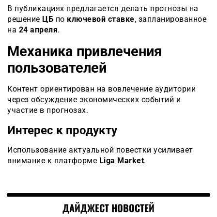
В публикациях предлагается делать прогнозы на
решение
ЦБ
по
ключевой ставке
, запланированное
на
24 апреля
.
Механика привлечения
пользователей
Контент ориентирован на вовлечение аудитории
через обсуждение экономических событий и
участие в прогнозах.
Интерес к продукту
Использование актуальной повестки усиливает
внимание к платформе
Liga Market
.
ДАЙДЖЕСТ НОВОСТЕЙ