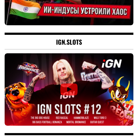
IGN.SLOTS