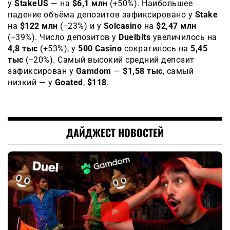
у
StakeUS
— на
$6,1 млн
(+50%). Наибольшее
падение объёма депозитов зафиксировано у
Stake
на
$122 млн
(−23%) и у
Solcasino
на
$2,47 млн
(−39%). Число депозитов у
Duelbits
увеличилось на
4,8 тыс
(+53%), у
500 Casino
сократилось на
5,45
тыс
(−20%). Самый высокий средний депозит
зафиксирован у
Gamdom
—
$1,58 тыс
, самый
низкий — у
Goated
,
$118
.
ДАЙДЖЕСТ НОВОСТЕЙ