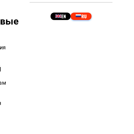
овые
ия
й
ам
я