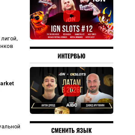
лигой,
ынков
ИНТЕРВЬЮ
arket
и
уальной
СМЕНИТЬ ЯЗЫК