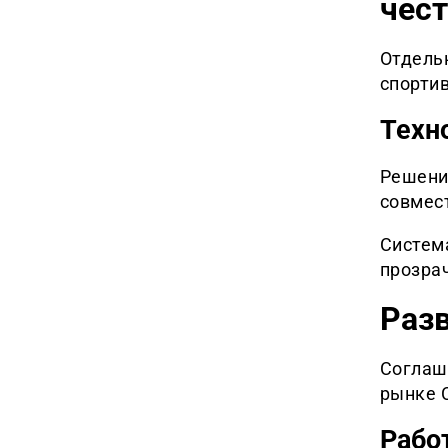
чес
Отдель
спортив
Техн
Решени
совмес
Систем
прозрач
Разв
Соглаш
рынке 
Рабо