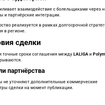
силивает взаимодействие с болельщиками через 
ы и партнёрские интеграции.
ство реализуется в рамках долгосрочной стратег
я в регионе.
овия сделки
и точные сроки соглашения между
LALIGA
и
Polym
крываются.
ли партнёрства
ы не уточняют дополнительные коммерческие
тры сделки на момент публикации.