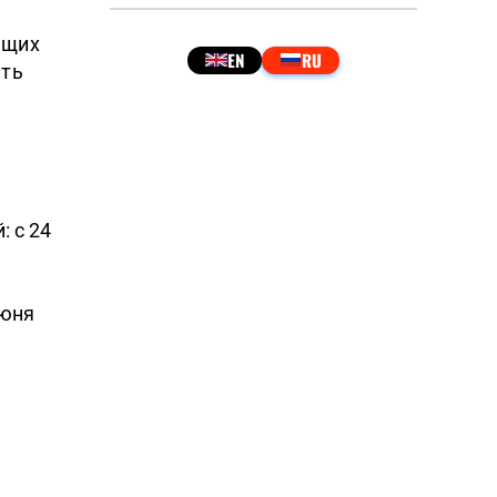
ющих
ить
 с 24
июня