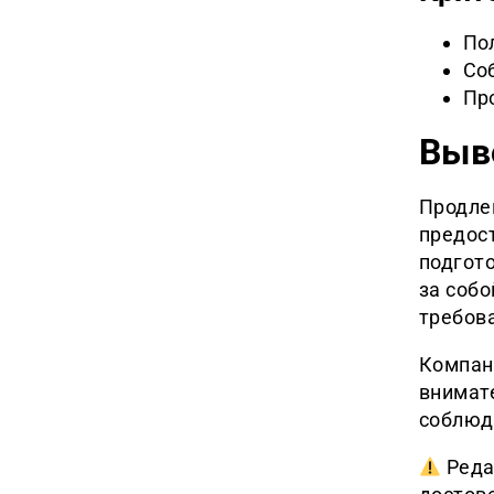
Пол
Со
Про
Выв
Продле
предос
подгото
за собо
требов
Компан
внимат
соблюд
Реда