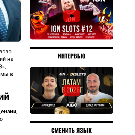
асао
ИНТЕРВЬЮ
ий на
B»,
емы в
ий
цензии
,
о
СМЕНИТЬ ЯЗЫК