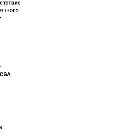
етствие
сячного
й
е
 CGA
,
в: