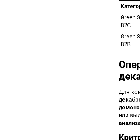
Катего
Green S
B2C
Green S
B2B
Опер
дека
Для ко
декабря
демонс
или вы
анализ
Крит