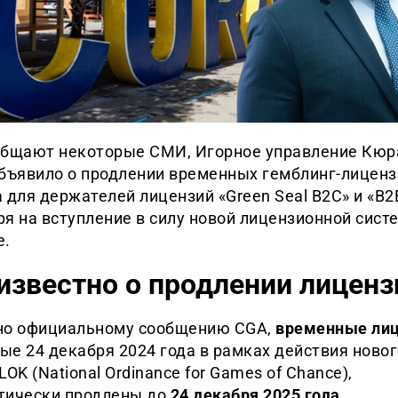
общают некоторые СМИ, Игорное управление Кюр
объявило о продлении временных гемблинг-лиценз
 для держателей лицензий «Green Seal B2C» и «B2
я на вступление в силу новой лицензионной сист
е.
известно о продлении лиценз
но официальному сообщению CGA,
временные ли
е 24 декабря 2024 года в рамках действия новог
LOK (National Ordinance for Games of Chance),
тически продлены до
24 декабря 2025 года
.