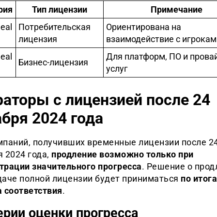
рия
Тип лицензии
Примечание
eal
Потребительская
Ориентирована на
лицензия
взаимодействие с игрокам
eal
Для платформ, ПО и прова
Бизнес-лицензия
услуг
аторы с лицензией после 24
бря 2024 года
мпаний, получивших временные лицензии после 2
 2024 года,
продление возможно только при
трации значительного прогресса
. Решение о прод
даче полной лицензии будет приниматься
по итог
а соответствия
.
ерии оценки прогресса