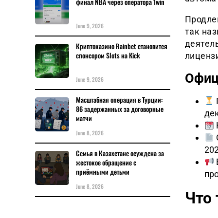
финал NBA через оператора 1win
Продлен
June 9, 2026
так на
деятел
Криптоказино Rainbet становится
спонсором Slots на Kick
лиценз
Офиц
June 9, 2026
Масштабная операция в Турции:
86 задержанных за договорные
дек
матчи
June 8, 2026
20
Семья в Казахстане осуждена за
жестокое обращение с
приёмными детьми
про
June 8, 2026
Что 