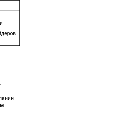
и
йдеров
4
лении
ам