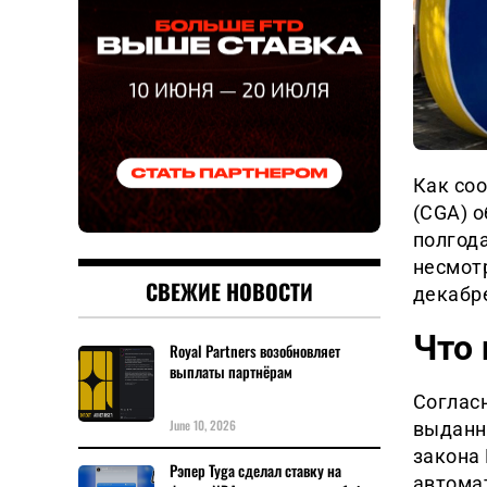
Как со
(CGA) 
полгода
несмотр
СВЕЖИЕ НОВОСТИ
декабр
Что 
Royal Partners возобновляет
выплаты партнёрам
Соглас
June 10, 2026
выданны
закона 
Рэпер Tyga сделал ставку на
автома