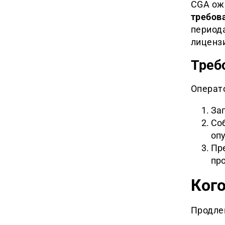
CGA ож
требов
периода
лиценз
Треб
Операт
За
Со
опу
Пр
про
Кого
Продле