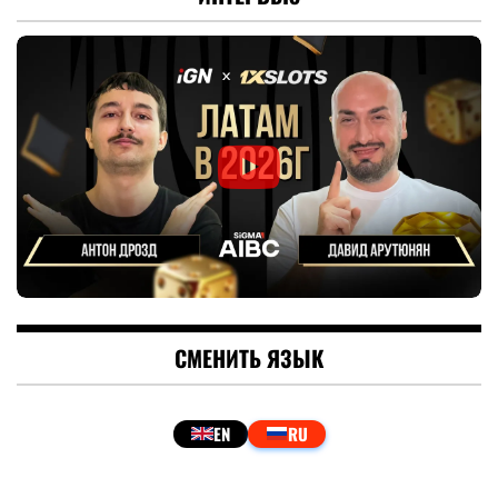
СМЕНИТЬ ЯЗЫК