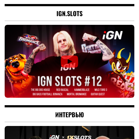
IGN.SLOTS
ИНТЕРВЬЮ