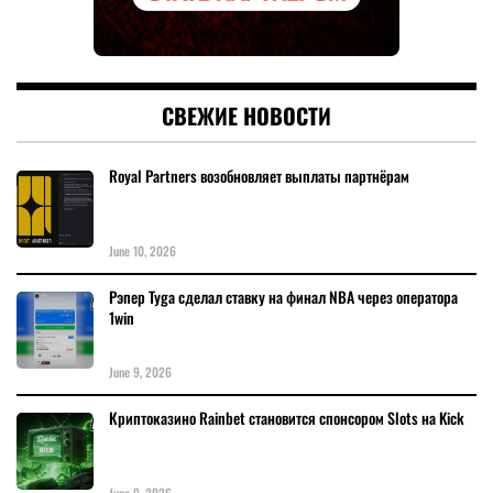
СВЕЖИЕ НОВОСТИ
Royal Partners возобновляет выплаты партнёрам
June 10, 2026
Рэпер Tyga сделал ставку на финал NBA через оператора
1win
June 9, 2026
Криптоказино Rainbet становится спонсором Slots на Kick
June 9, 2026