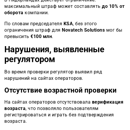
максимальный штраф может составлять
до 10% от
оборота
компании.
По словам председателя
KSA
, без этого
ограничения штраф для
Novatech Solutions
мог бы
превысить
€100 млн
.
Нарушения, выявленные
регулятором
Во время проверки регулятор выявил ряд
нарушений на сайтах операторов.
Отсутствие возрастной проверки
На сайтах операторов отсутствовала
верификация
возраста
, что позволяло пользователям
регистрироваться и играть без подтверждения
возраста.