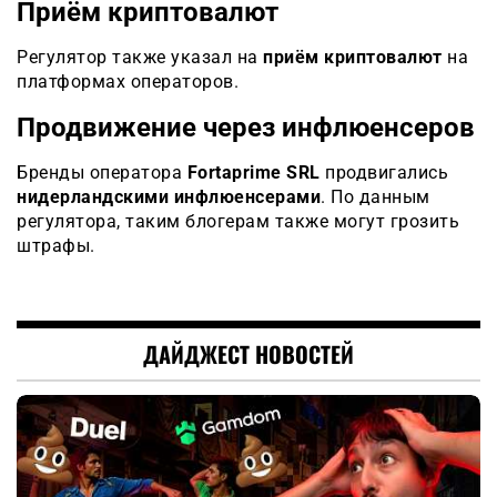
Приём криптовалют
Регулятор также указал на
приём криптовалют
на
платформах операторов.
Продвижение через инфлюенсеров
Бренды оператора
Fortaprime SRL
продвигались
нидерландскими инфлюенсерами
. По данным
регулятора, таким блогерам также могут грозить
штрафы.
ДАЙДЖЕСТ НОВОСТЕЙ