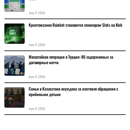
June 9, 2026
Криптоказино Rainbet становится спонсором Slots на Kick
June 9, 2026
Масштабная операция в Турции: 86 задержанных за
договорные матчи
June 8, 2026
Семья в Казахстане осуждена за жестокое обращение с
приёмными детьми
June 8, 2026