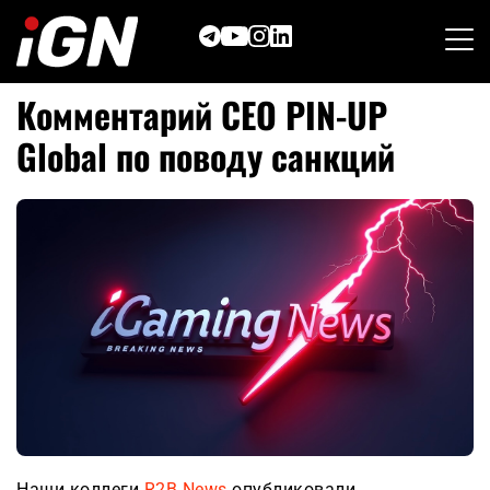
Skip
to
content
Комментарий СЕО PIN-UP
Global по поводу санкций
Наши коллеги
R2B.News
опубликовали