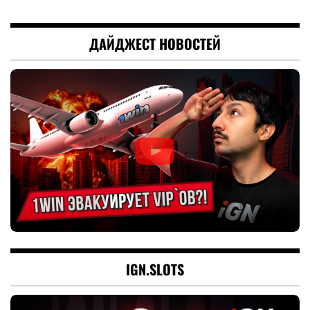
ДАЙДЖЕСТ НОВОСТЕЙ
IGN.SLOTS