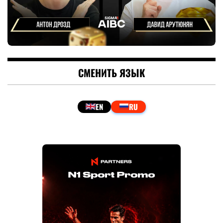
СМЕНИТЬ ЯЗЫК