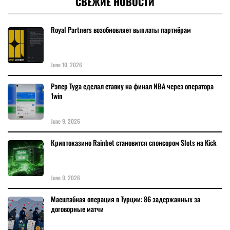
СВЕЖИЕ НОВОСТИ
Royal Partners возобновляет выплаты партнёрам
June 10, 2026
Рэпер Tyga сделал ставку на финал NBA через оператора
1win
June 9, 2026
Криптоказино Rainbet становится спонсором Slots на Kick
June 9, 2026
Масштабная операция в Турции: 86 задержанных за
договорные матчи